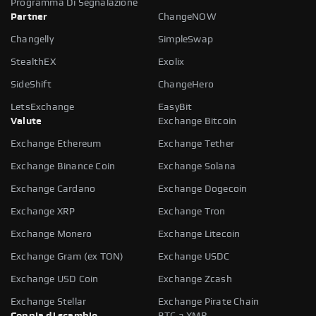
Programma Di Segnalazione
Partner
ChangeNOW
Changelly
SimpleSwap
StealthEX
Exolix
SideShift
ChangeHero
LetsExchange
EasyBit
Valute
Exchange Bitcoin
Exchange Ethereum
Exchange Tether
Exchange Binance Coin
Exchange Solana
Exchange Cardano
Exchange Dogecoin
Exchange XRP
Exchange Tron
Exchange Monero
Exchange Litecoin
Exchange Gram (ex TON)
Exchange USDC
Exchange USD Coin
Exchange Zcash
Exchange Stellar
Exchange Pirate Chain
Coppia di scambio
BTC a XMR