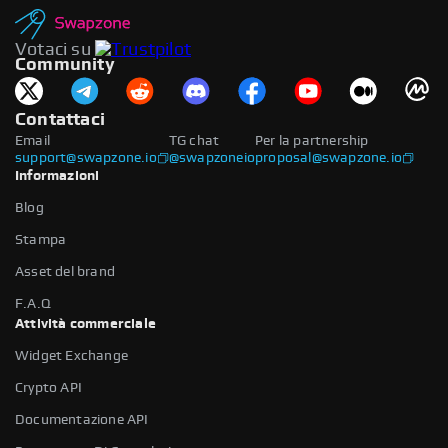
Votaci su
Community
Contattaci
Email
TG chat
Per la partnership
support@swapzone.io
@swapzoneio
proposal@swapzone.io
Informazioni
Blog
Stampa
Asset del brand
F.A.Q
Attività commerciale
Widget Exchange
Crypto API
Documentazione API