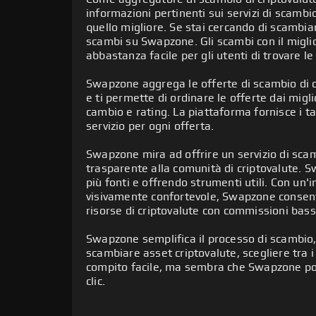
informazioni pertinenti sui servizi di scamb
quello migliore. Se stai cercando di scambiare
Con più di 1000 diversi strumenti di crip
scambi su Swapzone. Gli scambi con il miglio
aiutare i commercianti, investitori e appa
abbastanza facile per gli utenti di trovare le 
diversificato di monete e gettoni. Le crip
Swapzone supporta più di 15 diverse piatt
Ethereum (ETH), Litecoin(LTC) e Ondulazi
fornitori di scambio per Swapzone inclu
Swapzone aggrega le offerte di scambio di cr
e FixedFloat. Molti di questi sono istant
e ti permette di ordinare le offerte dai migl
Tuttavia, Swapzone supporta anche Stable
Con Swapzone, tutti gli swap sono privi di
servizi affidabili e supportano una vasta
cambio e rating. La piattaforma fornisce i ta
collegate a un asset sottostante, come me
Mentre si può fare uso della piattaforma 
piattaforme di scambio con cui Swapzone 
servizio per ogni offerta.
Stato). Alcuni dei più popolari che sono 
metodo di pagamento supportato sulla p
InstaSwap, N.Exchange, Fox.exchange, Sw
includono USD Coin (USDC), Binance USD 
Swapzone mira ad offrire un servizio di scam
Per fare uso di servizi di scambio di crip
È possibile passare attraverso recensioni
trasparente alla comunità di criptovalute. 
In aggiunta a ciò, Swapzone supporta anch
l'indirizzo del tuo portafoglio dove vengo
utenti su Swapzone senza dover lasciare i
più fonti e offrendo strumenti utili. Con un'i
come Ravencoin, Zilliqa, Harmony; Monet
vorresti ricevere nuovi asset di criptova
perché Swapzone si preoccupa del tuo fe
visivamente confortevole, Swapzone consent
che apprezzano maggiormente l'anonim
diversi portafogli come Metamask e Wall
risorse di criptovalute con commissioni bas
Shiba Inu (SHIB) per coloro che amano com
letteralmente viziati con la scelta quando
Swapzone semplifica il processo di scambio
scambiare asset criptovalute, scegliere tra i
compito facile, ma sembra che Swapzone pos
clic.