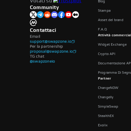
Votaci su
Blog
Community
Stampa
Asset del brand
F.A.Q
Contattaci
Attività commercia
Email
support@swapzone.io
Widget Exchange
Per la partnership
proposal@swapzone.io
Crypto API
TG chat
@swapzoneio
Documentazione AP
Programma Di Segna
Partner
ChangeNOW
Changelly
SimpleSwap
StealthEX
Exolix