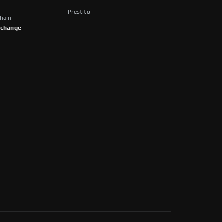
Prestito
Chain
Exchange