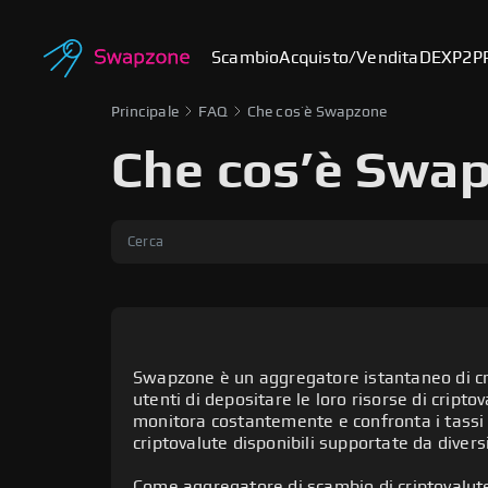
Scambio
Acquisto/Vendita
DEX
P2P
Principale
FAQ
Che cos’è Swapzone
Che cos’è Swa
Swapzone è un aggregatore istantaneo di cr
utenti di depositare le loro risorse di criptov
monitora costantemente e confronta i tassi d
criptovalute disponibili supportate da diversi
Come aggregatore di scambio di criptovalute