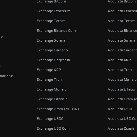
Exchange Bitcoin
Acquista Bitcoin
Exchange Ethereum
Acquista Ethere
Exchange Tether
Acquista Tether
Exchange Binance Coin
Acquista Binance
le
Exchange Solana
Acquista Solana
Exchange Cardano
Acquista Cardan
Exchange Dogecoin
Acquista XRP
I
Exchange XRP
Acquista Tron
lazione
Exchange Tron
Acquista Monero
Exchange Monero
Acquista Litecoi
Exchange Litecoin
Acquista Gram (
Exchange Gram (ex TON)
Acquista USDC
Exchange USDC
Acquista USD Co
Exchange USD Coin
Acquista Zcash