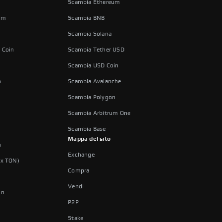
Scambia Ethereum
um
Scambia BNB
Scambia Solana
 Coin
Scambia Tether USD
Scambia USD Coin
o
Scambia Avalanche
Scambia Polygon
Scambia Arbitrum One
Scambia Base
Mappa del sito
n
Exchange
ex TON)
Compra
Vendi
in
P2P
Stake