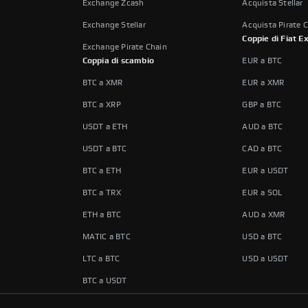
Exchange Zcash
Acquista Stellar
Exchange Stellar
Acquista Pirate 
Coppie di Fiat 
Exchange Pirate Chain
Coppia di scambio
EUR a BTC
BTC a XMR
EUR a XMR
BTC a XRP
GBP a BTC
USDT a ETH
AUD a BTC
USDT a BTC
CAD a BTC
BTC a ETH
EUR a USDT
BTC a TRX
EUR a SOL
ETH a BTC
AUD a XMR
MATIC a BTC
USD a BTC
LTC a BTC
USD a USDT
BTC a USDT