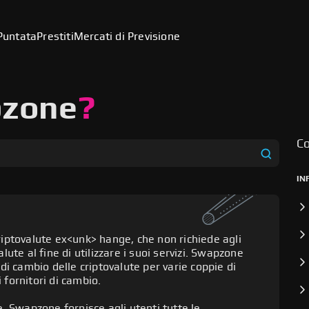
Puntata
Prestiti
Mercati di Previsione
pzone
?
Co
IN
iptovalute ex<unk> hange, che non richiede agli
alute al fine di utilizzare i suoi servizi. Swapzone
i cambio delle criptovalute per varie coppie di
 fornitori di cambio.
, Swapzone fornisce agli utenti tutte le