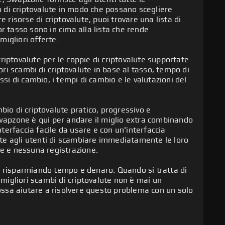
io di criptovalute in modo che possano scegliere
 risorse di criptovalute, puoi trovare una lista di
tovalute disponibili per lo scambio, Swapzone può
r tasso sono in cima alla lista che rende
ssionati di cripto costruire un portafoglio
migliori offerte.
tovalute più popolari come Bitcoin (BTC),
aforme di scambio. I più grandi e cruciali
one (XRP) sono tutte supportate.
dono ChangeNOW, SimpleSwap, Easybit, Changelly,
iptovalute per le coppie di criptovalute supportate
anei crypto piattaforme di scambio che forniscono
iori scambi di criptovalute in base al tasso, tempo di
coin, che sono attività di criptovalute o monete
 custodia e non c'è bisogno di registrazione.
 gamma di criptovalute monete e gettoni. Altre
ssi di cambio, i tempi di cambio e le valutazioni del
talli preziosi o valute fiat (valute emesse dallo
da qualsiasi parte del mondo, crypto è l'unico
ha collaborato includono Exolix, SWFT, Flyp.me,
disponibili per essere scambiati su Swapzone
iattaforma.
apLab, Alfacash, SideSwift, LetsExchange.
(BUSD) e Tether (USDT).
bio di criptovalute pratico, progressivo e
tovalute offerti da Swapzone, dovrai inserire
 e valutazioni date a questi scambi da parte degli
Swapzone è qui per andare il miglio extra combinando
e diversi asset di criptovalute come Altcoins
no memorizzati gli asset di criptovalute e dove
l sito web. Puoi anche lasciarti una recensione
nterfaccia facile da usare e con un'interfaccia
e Privacy come Monero Pirate Chain per coloro
lute. Vale la pena notare che Swapzone supporta
edback.
e agli utenti di scambiare immediatamente le loro
ato, e Monete Meme come Dogecoin (DOGE) e
etConnect.
se e nessuna registrazione.
prare criptos su ipe. Gli utenti sono
 si utilizza Swapzone!
, risparmiando tempo e denaro. Quando si tratta di
 migliori scambi di criptovalute non è mai un
sa aiutare a risolvere questo problema con un solo