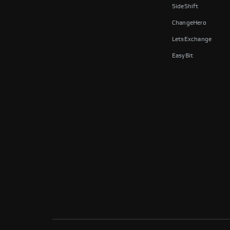
SideShift
ChangeHero
LetsExchange
EasyBit