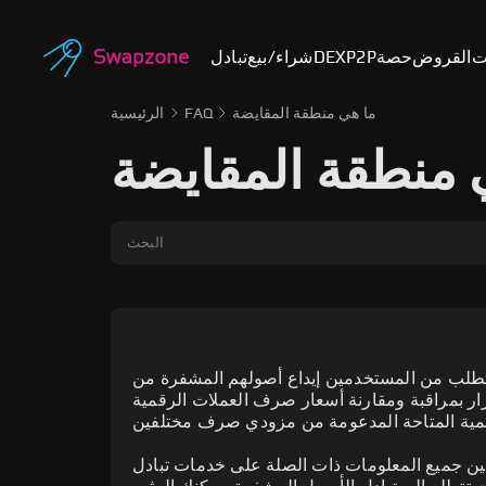
ت
القروض
حصة
P2P
DEX
شراء/بيع
تبادل
ما هي منطقة المقايضة
FAQ
الرئيسية
 منطقة المقايضة
 يتطلب من المستخدمين إيداع أصولهم المشفرة من
رار بمراقبة ومقارنة أسعار صرف العملات الرقمية
ول المشفرة المختلفة المتاحة لتبادل العملات، يمكن لمنطقة
ن و المتحمسون للعملات المشفرة ببناء حافظة
. أكثر العملات الرقمية شعبية مثل بيتكوين (BTC) و
مين جميع المعلومات ذات الصلة على خدمات تبادل
من 15 منصة تبادل مختلفة. وتشمل أكبر وأهم موفري المقايضة لمنطقة