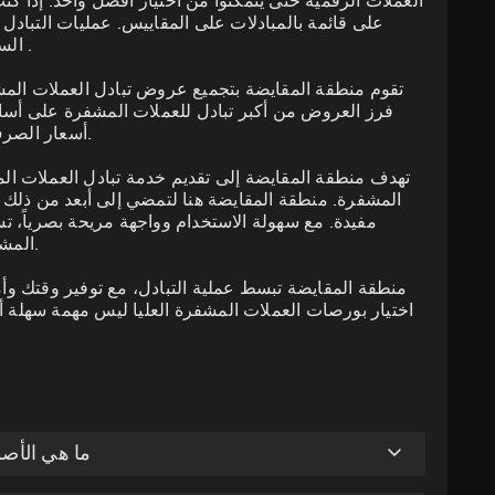
إيثيريوم (ETH) و LitecoinLTC) و Ripple (XRP) كلها مدعومة.
العملات الرقمية حتى يتمكنوا من اختيار أفضل واحد. إذا كن
على قائمة بالمبادلات على المقاييس. عمليات التباد
المنصات هي منصات تبادل العملات المشفرة الفورية ا
السهل على المستخدمين العثور على أفضل الصفقات .
ومع مقايضة المقايضات جميعها خالية من الحراس
من العملات الرقمية والرموز المميزة. منصات التب
مرتبطة بأصل أساسي مثل المعادن الثمينة أو العملات 
استخدام المنصة من أي مكان حول العالم، العملات ال
بين أكثرها شعبية والمت
تقوم منطقة المقايضة بتجميع عروض تبادل العملات المش
فرز العروض من أكبر تبادل للعملات المشفرة على أساس
أسعار الصرف، وأوقات الصرف، وتصنيفات الخدمة لكل عرض.
للاستفادة من خدمات تبادل العملات الرقمية المقدمة 
يمكنك الذهاب من خلال المراجعات والتقديرات التي
وبالإضافة إلى ذلك، يدعم منطقة المقايضة أيضا مختلف
حيث يتم تخزين الأصول المشفرة الخاصة بك وحيث ت
منطقة المقايضة دون الحاجة إلى مغادرة الموقع. بإ
وزليكا والوئام؛ عملات الخصوصية مثل سلسلة القراصنة
تهدف منطقة المقايضة إلى تقديم خدمة تبادل العملات ال
بالذكر أن منطقة المقايضة تدعم محافظ مختلفة مثل Metamask و WalletConnect.
المشفرة. منطقة المقايضة هنا لتمضي إلى أبعد من ذلك 
يحبون شراء العملات المشفرة على الهيدلي. يتم إفسا
مفيدة. مع سهولة الاستخدام وواجهة مريحة بصرياً، 
المشفرة على الفور، مع رسوم منخفضة وبدون تسجيل.
منطقة المقايضة تبسط عملية التبادل، مع توفير وقتك وأمو
اختيار بورصات العملات المشفرة العليا ليس مهمة سهلة أ
ما هي الأص