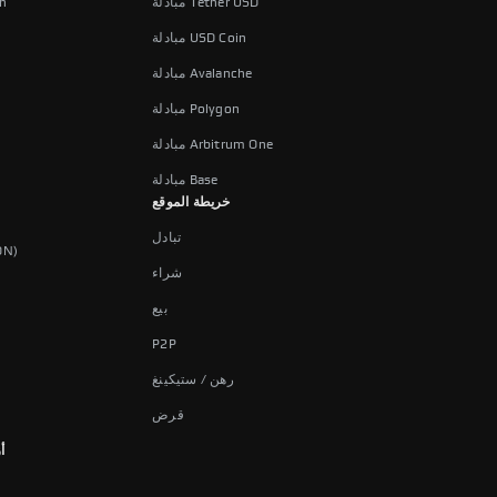
مبادلة Tether USD
شر
مبادلة USD Coin
مبادلة Avalanche
مبادلة Polygon
مبادلة Arbitrum One
مبادلة Base
خريطة الموقع
تبادل
شراء
شراء
بيع
P2P
رهن / ستيكينغ
قرض
ش
أ