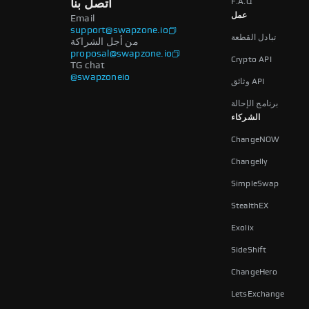
F.A.Q
اتصل بنا
عمل
Email
support@swapzone.io
تبادل القطعة
من أجل الشراكة
proposal@swapzone.io
Crypto API
TG chat
@swapzoneio
وثائق API
برنامج الإحالة
الشركاء
ChangeNOW
Changelly
SimpleSwap
StealthEX
Exolix
SideShift
ChangeHero
LetsExchange