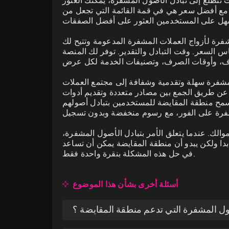
ت تتطلع إلى تبادل الأصول المشفرة، يمكنك العثور
المقايضة تغييرجينو نوو (SimpleSwap)، وEasybit، وChangelly، وFixedFloat. العديد من هذه
ل مع أفضل سعر هي في قمة القائمة التي تجعل من
لتي توفر خدمات موثوقة وتدعم تشكيلة واسعة
ومع ذلك، فإن منطقة المقايضة تدعم أيضاً Sbleecoins، التي هي أصول مشفرة أو عملات معدنية
ة وليس هناك حاجة إلى التسجيل. بينما يمكنك
ادل الأخرى التي اشتركت منطقة المقايضة معها
الورقية (العملات الصادرة عن الحكومات). ومن
مشفرة هي طريقة الدفع الوحيدة المدعومة على
تشمل Exolix، SWFT، Flyp.me, InstaSwap, N.Exchange، Fox.exchange، SwapLab، Alfacash,
احة للتبادل في منطقة المقايضة الدولار (USDC)، وBinance $(BUSD)،
فرة لأزواج العملات المشفرة المدعومة وتتيح لك
المنصة.
SideSwift, LetsExchange.
وTether (USDT).
 السعر. وقت التبادل والتقدير. توفر لك المنصة
من سوابزون، يجب عليك إدخال عنوان المحفظة
 تعطى لهذه التبادلات من قبل المستخدمين في
 الأصول المشفرة مثل ألتكوينز مثل رافينكوين
رغب في تلقي أصول مشفرة جديدة. من الجدير
مكانك أيضاً أن تترك مراجعة لنفسك لأن منطقة
 مونيرو لأولئك الذين يقدرون عدم الكشف عن
مشفرة سهلة وتقدمية وشفافة إلى مجتمع العملات
المقايضة تهتم بملاحظاتك.
الهوية أكثر من غيرهم، و Meme Coins مثل Dogecoin (DOGE) و Shiba Inu (SHIB) لأولئك الذين
عن طريق الجمع بين مصادر متعددة وتقديم أدوات
د المستخدمين حرفياً مع الاختيار عند استخدام
تسمح منطقة المقايضة للمستخدمين بتبادل أصولهم
سوابزون!
الك. عندما يتعلق الأمر بتبادل الأصول المشفرة،
بدا ولكن يبدو أن منطقة المقايضة يمكن أن تساعد
في حل هذه المشكلة بنقرة واحدة فقط.
أسئلة أخرى بشأن هذا الموضوع
ول المشفرة التي تدعم منطقة المقايضة ؟