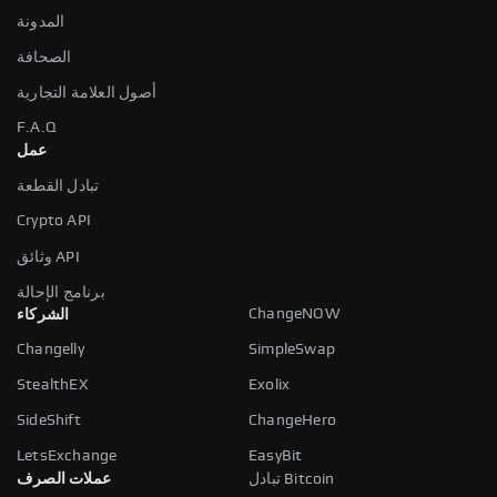
المدونة
الصحافة
أصول العلامة التجارية
F.A.Q
عمل
تبادل القطعة
Crypto API
وثائق API
برنامج الإحالة
ChangeNOW
الشركاء
Changelly
SimpleSwap
StealthEX
Exolix
SideShift
ChangeHero
LetsExchange
EasyBit
تبادل Bitcoin
عملات الصرف