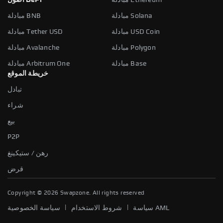
مبادلة Ethereum
أصول DeFi
مبادلة Solana
مبادلة BNB
مبادلة USD Coin
مبادلة Tether USD
مبادلة Polygon
مبادلة Avalanche
مبادلة Base
مبادلة Arbitrum One
خريطة الموقع
تبادل
شراء
بيع
P2P
رهن / ستيكينغ
قرض
Copyright ©
2026
Swapzone. All rights reserved
|
|
سياسة AML
شروط الاستخدام
سياسة الخصوصية