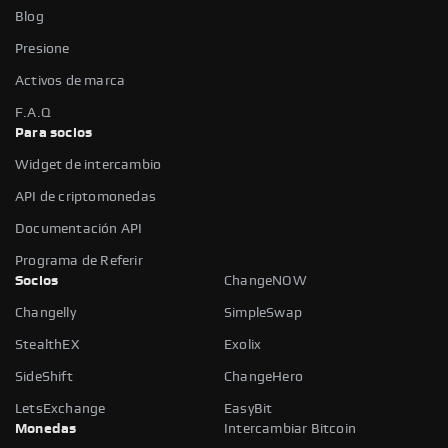
Blog
Presione
Activos de marca
F.A.Q
Para socios
Widget de intercambio
API de criptomonedas
Documentación API
Programa de Referir
Socios
ChangeNOW
Changelly
SimpleSwap
StealthEX
Exolix
SideShift
ChangeHero
LetsExchange
EasyBit
Monedas
Intercambiar Bitcoin