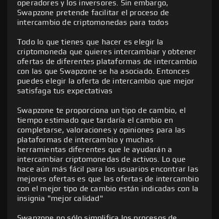
operadores y los inversores. Sin embargo,
Swapzone pretende facilitar el proceso de
intercambio de criptomonedas para todos
Todo lo que tienes que hacer es elegir la
criptomoneda que quieres intercambiar y obtener
ofertas de diferentes plataformas de intercambio
con las que Swapzone se ha asociado. Entonces
puedes elegir la oferta de intercambio que mejor
satisfaga tus expectativas
Swapzone te proporciona un tipo de cambio, el
Colaborando con más de 15 plataformas de
tiempo estimado que tardaría el cambio en
intercambio diferentes, Swapzone agrega
completarse, valoraciones y opiniones para las
ofertas de intercambio cripto-a-
plataformas de intercambio y muchas
criptomonedas para miles de pares de
Swazone recibe los tipos de cambio
herramientas diferentes que le ayudarán a
criptomonedas a través de APIs de estos
directamente de las plataformas de servicio
intercambiar criptomonedas de activos. Lo que
servicios de intercambio de confianza. Estas
de cambio. Swapzone monitoriza y compara
hace aún más fácil para los usuarios encontrar las
plataformas de intercambio de
Swapzone agrega ofertas de intercambio de
constantemente los tipos de cambio de
mejores ofertas es que las ofertas de intercambio
criptomonedas más avanzadas proporcionan
criptomonedas para pares de criptomonedas
criptomonedas para todos los diferentes
con el mejor tipo de cambio están indicadas con la
servicios confiables y soportan una amplia
soportados a través de APIs de más de 15
pares de criptomonedas disponibles
insignia "mejor calidad"
variedad de activos de criptomonedas
servicios de cambio. Swapzone recibe las
soportados por Swapzone y los proveedores
Huelga decir que la forma en que la gente
ofertas de cambio directamente de los socios
de servicios de intercambio
Swapzone no sólo simplifica los procesos de
Mientras que Swapzone ofrece un servicio no