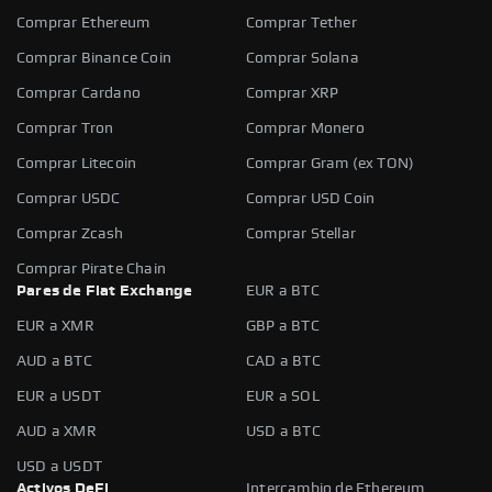
Comprar Ethereum
Comprar Tether
Comprar Binance Coin
Comprar Solana
Comprar Cardano
Comprar XRP
Comprar Tron
Comprar Monero
Comprar Litecoin
Comprar Gram (ex TON)
Comprar USDC
Comprar USD Coin
Comprar Zcash
Comprar Stellar
Comprar Pirate Chain
Pares de Fiat Exchange
EUR a BTC
EUR a XMR
GBP a BTC
AUD a BTC
CAD a BTC
EUR a USDT
EUR a SOL
AUD a XMR
USD a BTC
USD a USDT
Activos DeFi
Intercambio de Ethereum