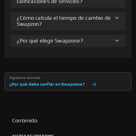
calificaciones de servicios?
si quieres obtener una cantidad precisa de
operadores e inversores individuales, el
criptomonedas cuando el cambio se haya
campo de juego financiero se vuelve un tanto
completado. Los tipos de cambio fijos te
saturado y simplemente intercambiar
¿Cómo calcula el tiempo de cambio de
garantizan que recibirás la cantidad de
criptomonedas puede resultar difícil y
Swapzon?
criptomonedas calculada por el servicio al
complejo
inicio de tu cambio una vez finalizado el
cambio
Recuerde que esto no significa que los
¿Por qué elegir Swapzone?
intercambios no sean útiles ni que los
servicios que ofrecen sean manipulados. Sin
embargo, Swapzone puede desglosar todas
las opciones disponibles para el intercambio
de criptomonedas que desee realizar. Las
herramientas y servicios ofrecidos por
Siguiente artículo
Swapzone traen consigo diversidad que la
¿Por qué debo confiar en Swapzone?
industria del cripto necesita para progresar.
Los servicios pueden ayudar a los usuarios a
ver la imagen completa para encontrar la
oferta perfecta
Contenido