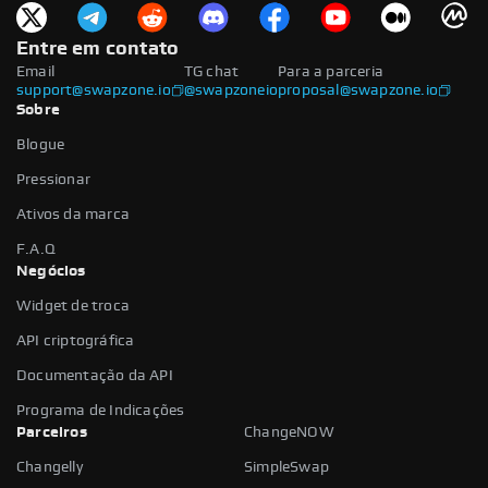
Entre em contato
Email
TG chat
Para a parceria
support@swapzone.io
@swapzoneio
proposal@swapzone.io
Sobre
Blogue
Pressionar
Ativos da marca
F.A.Q
Negócios
Widget de troca
API criptográfica
Documentação da API
Programa de Indicações
Parceiros
ChangeNOW
Changelly
SimpleSwap