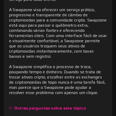
Com mais de 1000 diferentes ativos de cripto
A Swapzone visa oferecer um serviço prático,
disponíveis para troca, a Swapzone pode
progressivo e transparente de câmbio de
ajudar os traders, investidores e entusiastas
criptomoedas para a comunidade cripto. Swapzone
de criptomoedas constroem um portfólio
A Swapzone suporta mais de 15 plataformas
está aqui para passar o quilômetro extra,
diverso de moedas e tokens. As
de câmbio diferentes. Os maiores e mais
combinando várias fontes e oferecendo
criptomoedas mais populares como Bitcoin
cruciais provedores de câmbio para a
ferramentas úteis. Com uma interface fácil de usar
(BTC), Ethereum (ETH), Litecoin(LTC) e Ripple
Swapzone incluem ChangeNOW,
e visualmente confortável, a Swapzone permite
(XRP) são todas suportadas.
A Swapzona, todos os swaps, sem custódia,
SimpleSwap, Easybit, Changelly e FixedFloat.
que os usuários troquem seus ativos de
não são necessários registos. Enquanto você
Muitas dessas são plataformas instantâneas
criptomoedas instantaneamente, com taxas
No entanto, a Swapzone também suporta
pode usar a plataforma de qualquer lugar ao
de câmbio de criptomoedas que fornecem
baixas e sem registro.
Stablecoins, que são ativos cripto ou moedas
redor do mundo, a criptografia é o único
serviços confiáveis e suportam uma ampla
ligadas a um bem subjacente, como metais
método de pagamento suportado na
variedade de criptomoedas e tokens. Outras
A Swapzone simplifica o processo de troca,
preciosos ou moedas fiat (moedas emitidas
plataforma.
plataformas de intercâmbio com as quais a
poupando tempo e dinheiro. Quando se trata de
pelo governo). Algumas das mais populares
Swapzone fez parceria incluem Exolix, SWFT,
trocar ativos cripto, escolher entre as exchanges
que estão disponíveis para serem trocadas
Para fazer uso dos serviços de câmbio de
Flyp.me, InstaSwap, N.Exchange,
de criptomoedas de topo nunca é uma tarefa fácil,
no Swapzone incluem USD Coins (USDC),
criptomoedas oferecidos pela Swapzona,
Fox.exchange, SwapLab, Alfacash, SideSwift,
mas parece que o Swapzone pode ajudar a
Binance USD (BUSD) e Tether (USDT).
você precisará inserir o endereço da carteira
LetsExchange.
resolver esse problema com apenas um clique.
onde seus arquivos cripto são armazenados e
Além disso, a Swapzone também suporta
onde você gostaria de receber novos ativos
Você pode passar por revisões e avaliações
diversos ativos de criptomoedas como
cripto. Vale a pena notar que a Swapzone
dadas a essas trocas pelos usuários do
Outras perguntas sobre este tópico
Altcoins como Ravencoin, Zilliqa, Harmona;
suporta diferentes carteiras como Metamask
Swapzone sem precisar deixar o site. Você
Moedas de privacidade como Monero Pirate