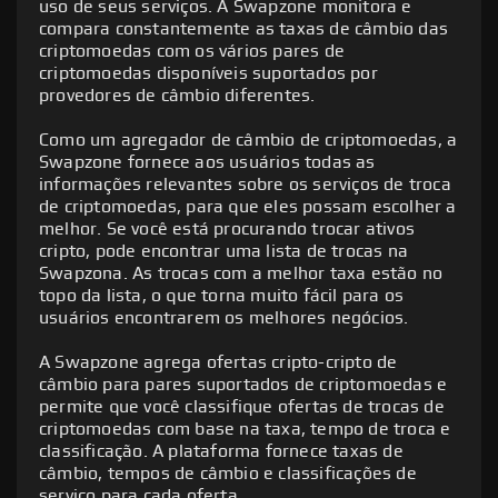
uso de seus serviços. A Swapzone monitora e
compara constantemente as taxas de câmbio das
criptomoedas com os vários pares de
criptomoedas disponíveis suportados por
provedores de câmbio diferentes.
Como um agregador de câmbio de criptomoedas, a
Swapzone fornece aos usuários todas as
informações relevantes sobre os serviços de troca
de criptomoedas, para que eles possam escolher a
melhor. Se você está procurando trocar ativos
cripto, pode encontrar uma lista de trocas na
Swapzona. As trocas com a melhor taxa estão no
topo da lista, o que torna muito fácil para os
usuários encontrarem os melhores negócios.
A Swapzone agrega ofertas cripto-cripto de
câmbio para pares suportados de criptomoedas e
permite que você classifique ofertas de trocas de
criptomoedas com base na taxa, tempo de troca e
classificação. A plataforma fornece taxas de
câmbio, tempos de câmbio e classificações de
serviço para cada oferta.