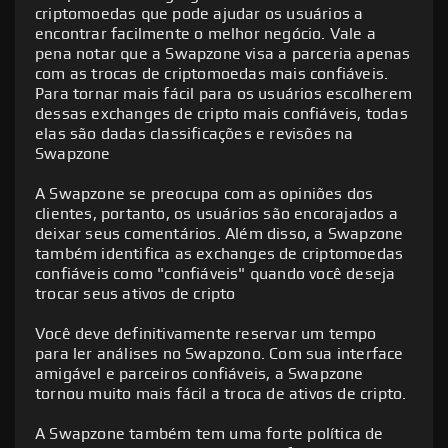
criptomoedas que pode ajudar os usuários a
encontrar facilmente o melhor negócio. Vale a
pena notar que a Swapzone visa a parceria apenas
com as trocas de criptomoedas mais confiáveis.
Para tornar mais fácil para os usuários escolherem
dessas exchanges de cripto mais confiáveis, todas
elas são dadas classificações e revisões na
Swapzone
A Swapzone se preocupa com as opiniões dos
clientes, portanto, os usuários são encorajados a
deixar seus comentários. Além disso, a Swapzone
também identifica as exchanges de criptomoedas
confiáveis como "confiáveis" quando você deseja
trocar seus ativos de cripto
Você deve definitivamente reservar um tempo
para ler análises no Swapzono. Com sua interface
amigável e parceiros confiáveis, a Swapzone
tornou muito mais fácil a troca de ativos de cripto.
A Swapzone oferece um serviço sem custódia
onde os usuários permanecerão em total
A Swapzone também tem uma forte política de
controle sobre seus ativos e fundos cripto.