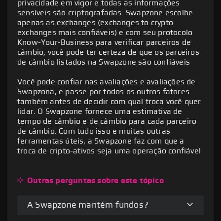
privacidade em vigor e todas as informações
Além disso, a Swapzone não requer nenhuma
Provedores de câmbio não possuem fundos
sensíveis são criptografadas. Swapzone escolhe
informação pessoal dos usuários e também
nas suas plataformas. Eles não têm custódia
apenas as exchanges (exchanges to crypto
não há taxas ocultas
como a Swapzone
exchanges mais confiáveis) e com seu protocolo
Know-Your-Business para verificar parceiros de
Com o Swapzone, os usuários não são
câmbio, você pode ter certeza de que os parceiros
obrigados a desistir do controle sobre seus
de câmbio listados na Swapzone são confiáveis
ativos e fundos de cripto, e esta é talvez uma
das principais razões pelas quais os
Você pode confiar nas avaliações e avaliações de
negociantes de criptomoedas, investidores e
Swapzona, e passe por todos os outros fatores
entusiastas ao redor do mundo estão
também antes de decidir com qual troca você quer
prontos para confiar em Swapzone
lidar. O Swapzone fornece uma estimativa de
tempo de câmbio e de câmbio para cada parceiro
de câmbio. Com tudo isso e muitas outras
ferramentas úteis, a Swapzone faz com que a
troca de cripto-ativos seja uma operação confiável
Outras perguntas sobre este tópico
A Swapzone mantém fundos?