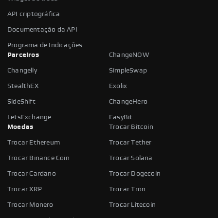
API criptográfica
Documentação da API
Programa de Indicações
Parceiros
ChangeNOW
Changelly
SimpleSwap
StealthEX
Exolix
SideShift
ChangeHero
LetsExchange
EasyBit
Moedas
Trocar Bitcoin
Trocar Ethereum
Trocar Tether
Trocar Binance Coin
Trocar Solana
Trocar Cardano
Trocar Dogecoin
Trocar XRP
Trocar Tron
Trocar Monero
Trocar Litecoin