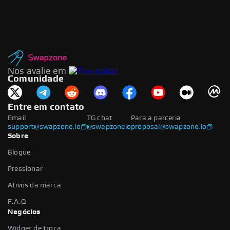
Nos avalie em
Comunidade
Entre em contato
Email
TG chat
Para a parceria
support@swapzone.io
@swapzoneio
proposal@swapzone.io
Sobre
Blogue
Pressionar
Ativos da marca
F.A.Q
Negócios
Widget de troca