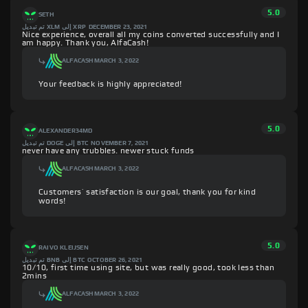
5.0
SETH
تم تبديل XLM إلى XRP
DECEMBER 23, 2021
Nice experience, overall all my coins converted successfully and I
am happy. Thank you, AlfaCash!
ALFACASH
MARCH 3, 2022
Your feedback is highly appreciated!
5.0
ALEXANDER34MD
تم تبديل DOGE إلى BTC
NOVEMBER 7, 2021
never have any trubbles. newer stuck funds
ALFACASH
MARCH 3, 2022
Customers’ satisfaction is our goal, thank you for kind
words!
5.0
RAIVO KLEIJSEN
تم تبديل BNB إلى BTC
OCTOBER 26, 2021
10/10, first time using site, but was really good, took less than
2mins
ALFACASH
MARCH 3, 2022