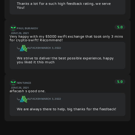
Thanks a lot for a such high feedback rating, we serve
You!
5.0
PAUL BURAKOV
JUNE 26, 2021
Very happy with my $5000 swift exchange that took only 3 mins
for crypto-swift! Recommend!
ALFACASH
MARCH 3, 2022
We strive to deliver the best possible experience, happy
you liked it this much
5.0
SENTUNG5
JUNE 26, 2021
alfacash s good one.
ALFACASH
MARCH 3, 2022
We are always there to help, big thanks for the feedback!