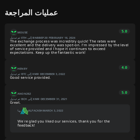
عمليات المراجعة
5.0
MOUSE
تم تبديل ETH إلى BNBBEP20
FEBRUARY 16, 2024
The exchange process was incredibly quick! The rates were
excellent and the delivery was spot-on. I'm impressed by the level
of service provided and I hope it continues to exceed
expectations. Keep up the fantastic work!
4.0
HENRY
تم تبديل BTC إلى XMR
DECEMBER 3, 2022
Good service provided.
5.0
ANON262
تم تبديل BCH إلى XMR
DECEMBER 31, 2021
Great.
ALFACASH
MARCH 3, 2022
We’re glad you liked our services, thank you for the
feedback!