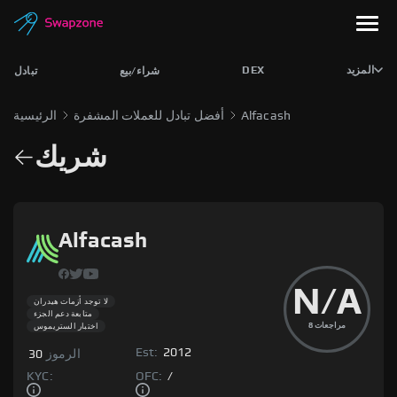
DEX
المزيد
شراء/بيع
تبادل
الرئيسية
أفضل تبادل للعملات المشفرة
Alfacash
شريك
Alfacash
N/A
لا توجد أزمات هيدران
متابعة دعم الجزء
8
مراجعات
اختبار الستريموس
Est:
2012
30
الرموز
KYC:
OFC:
/