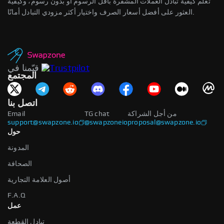
تعلّم كيفية تبادل العملات المشفرة بأقل الرسوم أو بدون رسوم، وكيفية
العثور على أفضل أسعار الصرف واختيار أكثر مزودي التبادل أمانًا.
لقد قرأت ووافقت على
شروط الاستخدام
و
سياسة الخصوصية
قيّمنا في
المجتمع
اتصل بنا
Email
TG chat
من أجل الشراكة
support@swapzone.io
@swapzoneio
proposal@swapzone.io
حول
المدونة
الصحافة
أصول العلامة التجارية
F.A.Q
عمل
تبادل القطعة