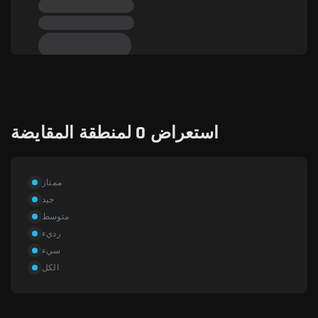
استعراض 0 لمنطقة المقايضة
ممتاز
جيد
متوسط
رديء
سيء
الكل