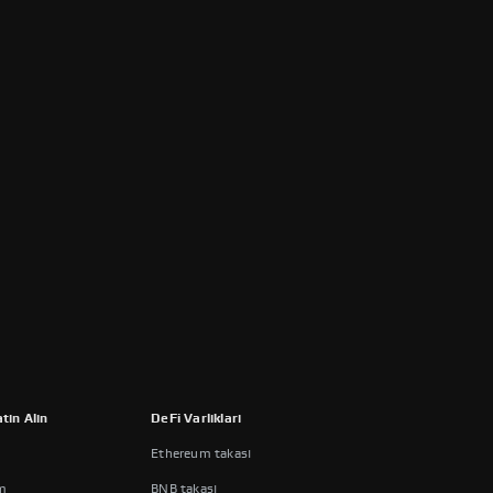
tın Alın
DeFi Varlıkları
Ethereum takası
m
BNB takası