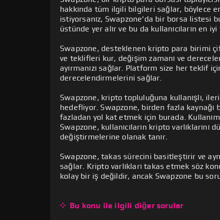
hakkında tüm ilgili bilgileri sağlar, böylece en
tüccarların ve kripto meraklılarının çeşitl
istiyorsanız, Swapzone'da bir borsa listesi bu
olabilir. Bitcoin (BTC), Ethereum (ETH), Li
Swapzone, 15'ten fazla farklı borsa plat
üstünde yer alır ve bu da kullanıcıların en iyi
paralar desteklenmektedir.
büyük ve en önemli borsa sağlayıcıları 
Changelly ve FixedFloat yer almaktadır. B
Swapzone, desteklenen kripto para birimi çiftl
Ancak Swapzone, değerli metaller veya itib
Swapzone ile tüm takas işlemleri saklama
geniş bir kripto para ve token çeşitliliğin
ve teklifleri kur, değişim zamanı ve derecel
gibi bir altta yatan varlığa bağlı kripto var
yoktur. Platformu dünyanın herhangi bir ye
Swapzone’un iş birliği yaptığı diğer borsa
ayırmanızı sağlar. Platform size her teklif iç
destekler. Swapzone'da takas edilebilen 
para birimi ödeme yöntemi olarak destek
InstaSwap, N.Exchange, Fox.exchange, S
derecelendirmelerini sağlar.
(USDC), Binance USD (BUSD) ve Tether (U
bulunmaktadır.
Swapzone’un sunduğu kripto para borsa h
Swapzone, kripto topluluğuna kullanışlı, iler
Buna ek olarak, Swapzone ayrıca Ravencoin
varlıklarınızın saklandığı cüzdan adresini 
Bu borsalara kullanıcılar tarafından Swap
hedefliyor. Swapzone, birden fazla kaynağı b
çok değer verenler için Monero Pirate Chain 
adresini girmeniz gerekmektedir. Swapzo
puanlamaları inceleyebilir, siteyi terk etm
fazladan yol kat etmek için burada. Kullanımı
almayı sevenler için Dogecoin (DOGE) ve Sh
cüzdanları desteklediğini belirtmekte fayd
geri bildiriminize önem verdiği için kendi 
Swapzone, kullanıcıların kripto varlıklarını 
kripto varlıklarını da destekler. Kullanıc
değiştirmelerine olanak tanır.
anlamıyla şımarıktır!
Swapzone, takas sürecini basitleştirir ve ay
sağlar. Kripto varlıkları takas etmek söz ko
kolay bir iş değildir, ancak Swapzone bu soru
Bu konu ile ilgili diğer sorular