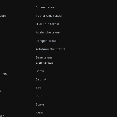
Solana takası
 Coin
Tether USD takası
USD Coin takası
Avalanche takası
Polygon takası
Arbitrum One takası
Base takası
Site haritası
Borsa
x TON)
Satın Al
Sat
n
P2P
Stake
Kredi
hain