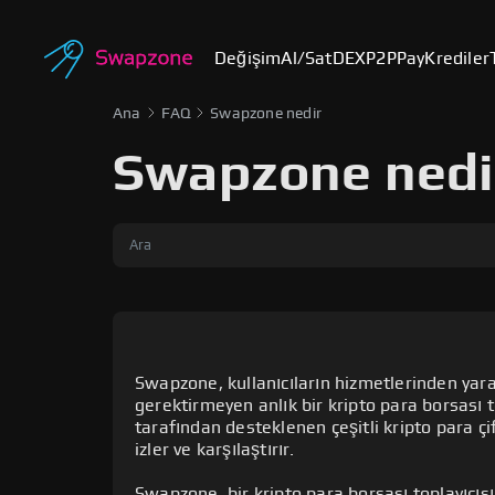
Değişim
Al/Sat
DEX
P2P
Pay
Krediler
Ana
FAQ
Swapzone nedir
Swapzone nedi
Swapzone, kullanıcıların hizmetlerinden yarar
gerektirmeyen anlık bir kripto para borsası to
tarafından desteklenen çeşitli kripto para çif
izler ve karşılaştırır.
Swapzone, bir kripto para borsası toplayıcısı
Swapzone, 1000'den fazla farklı kripto varl