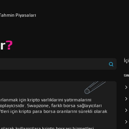
Tahmin Piyasaları
r
?
İç
SW
lanmak için kripto varlıklarını yatırmalarını
playıcısıdır. Swapzone, farklı borsa sağlayıcıları
tleri için kripto para borsa oranlarını sürekli olarak
 olarak kullanıcılara kripto borsası hizmetleri
ık ile takas imkanı sunarak, yatırımcıların,