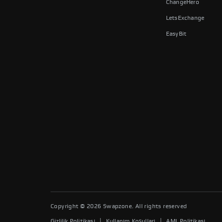
ChangeHero
LetsExchange
EasyBit
Copyright ©
2026
Swapzone. All rights reserved
|
|
Gizlilik Politikası
Kullanım Koşulları
AML Politikası