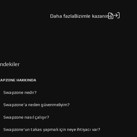
Daha fazla
Bizimle kazanın
indekiler
APZONE HAKKINDA
Swapzone nedir?
Swapzone'a neden güvenmeliyim?
Swapzone nasıl çalışır?
Swapzone'un takas yapmak için neye ihtiyacı var?