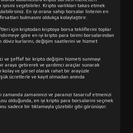
 iyisini seçebilirler. Kripto varlıkları takas etmek
i bir coin ve token portföyü oluşturmasına yardımcı
labilirsiniz. En iyi orana sahip borsalar listenin en
tecoin (LTC) ve Ripple (XRP) gibi en popüler kripto
formunu desteklemektedir. Swapzone için en
 fırsatları bulmasını oldukça kolaylaştırır.
arasında ChangeNOW, SimpleSwap, Easybit,
unların birçoğu, güvenilir hizmetler sunan ve
eri için kriptodan kriptoya borsa tekliflerini toplar
ari paralar (devlet tarafından çıkarılan paralar)
 hizmeti gerektirmez ve kayıt olmanıza gerek
i destekleyen anlık kripto borsa platformlarıdır.
endirmeye göre en iyi kripto para birimi borsalarından
lıklar veya coinler olan Stablecoin'leri de
rinden kullanabilirsiniz, ancak yalnızca kripto
 platformları arasında Exolix, SWFT, Flyp.me,
in döviz kurlarını, değişim saatlerini ve hizmet
en popüler olanlardan bazıları arasında USD Coin
lenmektedir.
wapLab, Alfacash, SideSwift ve LetsExchange
SDT) bulunur.
izmetlerinden yararlanmak için, kripto
ici ve şeffaf bir kripto değişim hizmeti sunmayı
, Zilliqa, Harmony gibi Altcoin'ler; anonimliğe en
ve yeni kripto varlıkları almak istediğiniz cüzdan
zone üzerinde yapılan incelemeleri ve
ir araya getirerek ve yardımcı araçlar sunarak
gibi Gizlilik Coin'leri ve kriptoları hype ile satın
ne’un Metamask ve WalletConnect gibi farklı
eden bilgi edinebilirsiniz. Ayrıca, Swapzone sizin
 kolay ve görsel olarak rahat bir arayüzle
iba Inu (SHIB) gibi Meme Coin'leri gibi çeşitli
a var.
incelemenizi de bırakabilirsiniz.
düşük ücretlerle ve kayıt olmadan anında
ılar Swapzone kullanırken seçimlerle kelimenin tam
nı zamanda zamanınızı ve paranızı tasarruf etmenizi
nusu olduğunda, en iyi kripto para borsalarını seçmek
nu sadece bir tıklamayla çözebilir gibi görünüyor.