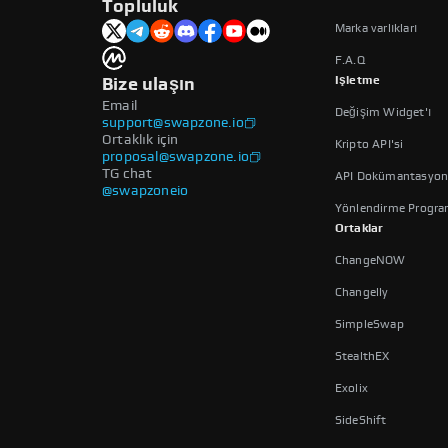
Topluluk
Marka varlıkları
F.A.Q
Işletme
Bize ulaşın
Email
Değişim Widget'ı
support@swapzone.io
Ortaklık için
Kripto API'si
proposal@swapzone.io
TG chat
API Dokümantasyo
@swapzoneio
Yönlendirme Progra
Ortaklar
ChangeNOW
Changelly
SimpleSwap
StealthEX
Exolix
SideShift