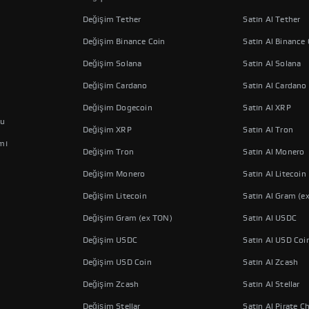
Değişim Tether
Satın Al Tether
Değişim Binance Coin
Satın Al Binance
Değişim Solana
Satın Al Solana
Değişim Cardano
Satın Al Cardano
Değişim Dogecoin
Satın Al XRP
nu
Değişim XRP
Satın Al Tron
mı
Değişim Tron
Satın Al Monero
Değişim Monero
Satın Al Litecoin
Değişim Litecoin
Satın Al Gram (e
Değişim Gram (ex TON)
Satın Al USDC
Değişim USDC
Satın Al USD Coi
Değişim USD Coin
Satın Al Zcash
Değişim Zcash
Satın Al Stellar
Değişim Stellar
Satın Al Pirate C