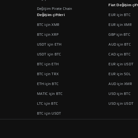
Fiat Değişim çift
Değişim Pirate Chain
Değişim çiftleri
EUR için BTC
BTC için XMR
EUR için XMR
BTC için XRP
GBP için BTC
USDT için ETH
AUD için BTC
USDT için BTC
CAD için BTC
BTC için ETH
EUR için USDT
BTC için TRX
EUR için SOL
ETH için BTC
AUD için XMR
MATIC için BTC
USD için BTC
LTC için BTC
USD için USDT
BTC için USDT