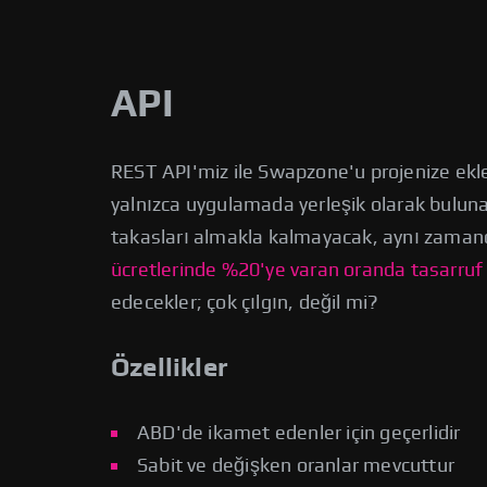
API
REST API'miz ile Swapzone'u projenize ekle
yalnızca uygulamada yerleşik olarak bulunan
takasları almakla kalmayacak, aynı zaman
ücretlerinde %20'ye varan oranda tasarruf e
edecekler; çok çılgın, değil mi?
Özellikler
ABD'de ikamet edenler için geçerlidir
Sabit ve değişken oranlar mevcuttur