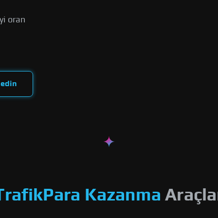
yi oran
 edin
Trafik
Para Kazanma
Araçla