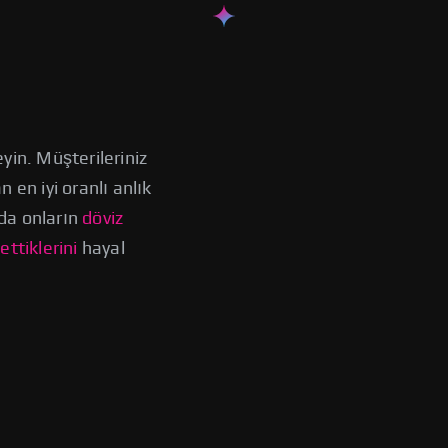
yin. Müşterileriniz
 en iyi oranlı anlık
da onların
döviz
ttiklerini
hayal