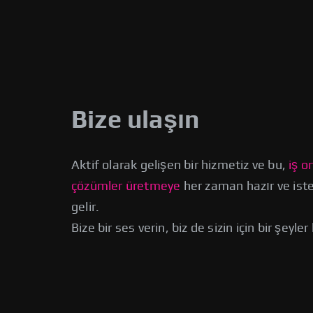
Swapzone ile hangi yönlendirme
Bağlantılar trafikten para kaz
yerel ve sorunsuz bir şekilde e
Bize ulaşın
Her değişimden ne kadar kaz
%0,05'ten başlar ve çektiğiniz 
yapıyoruz; Daha fazla bilgi için
API anahtarımı nereden alabil
Aktif olarak gelişen bir hizmetiz ve bu,
iş o
buradan
API belgelerine de göz 
çözümler üretmeye
her zaman hazır ve ist
Hangi değişim sağlayıcılarınız 
gelir.
neredeyse tüm güvenilir anında
Değişim sağlayıcımız olmak ist
Bize bir ses verin, biz de sizin için bir şeyle
ulaşmaktan çekinmeyin!