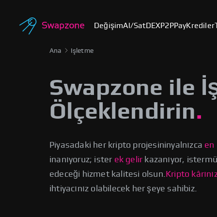
Değişim
Al/Sat
DEX
P2P
Pay
Krediler
Ana
Işletme
Swapzone ile İş
Ölçeklendirin
Piyasadaki her kripto projesinin
yalnızca
en 
inanıyoruz; ister
ek gelir
kazanıyor, ister
müş
edeceği hizmet kalitesi olsun.
Kripto kârını
ihtiyacınız olabilecek her şeye sahibiz.