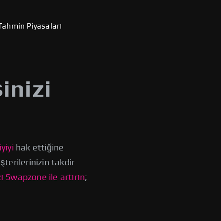
Tahmin Piyasaları
inizi
iyiyi
hak ettiğine
terilerinizin takdir
zı Swapzone ile artırın
;