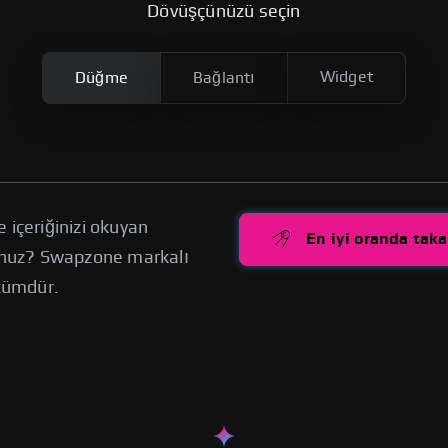
Dövüşçünüzü seçin
Widget
Düğme
Bağlantı
 içeriğinizi okuyan
En iyi oranda taka
sunuz? Swapzone markalı
zümdür.