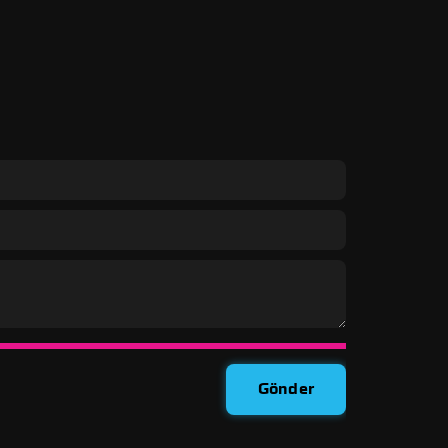
: Widget'lar, Düğmeler ve
erhangi bir kripto uygulamasına
viz başına kâr, işlem başına
ıkabilir. Özel kar teklifleri de
rogramına kaydolmak. Ayrıca
lası dahil olmak üzere
dan
kontrol edebilirsiniz.
i birkaç kelimeyle bize
Gönder