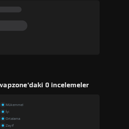
wapzone'daki 0 incelemeler
Mükemmel
İyi
Ortalama
Zayıf