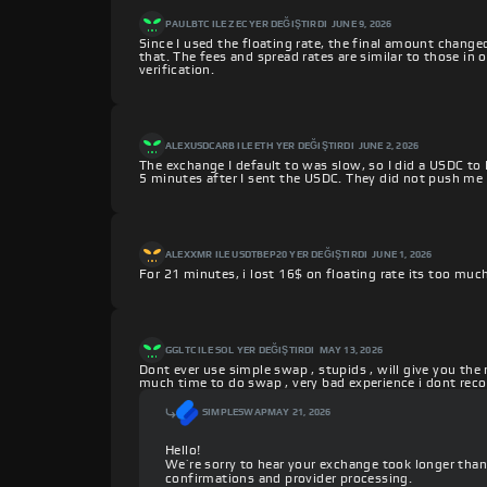
PAUL
BTC ILE ZEC YER DEĞIŞTIRDI
JUNE 9, 2026
Since I used the floating rate, the final amount change
that. The fees and spread rates are similar to those in
verification.
ALEX
USDCARB ILE ETH YER DEĞIŞTIRDI
JUNE 2, 2026
The exchange I default to was slow, so I did a USDC to
5 minutes after I sent the USDC. They did not push me 
ALEX
XMR ILE USDTBEP20 YER DEĞIŞTIRDI
JUNE 1, 2026
For 21 minutes, i lost 16$ on floating rate its too muc
GG
LTC ILE SOL YER DEĞIŞTIRDI
MAY 13, 2026
Dont ever use simple swap , stupids , will give you the
much time to do swap , very bad experience i dont r
SIMPLESWAP
MAY 21, 2026
Hello!
We’re sorry to hear your exchange took longer th
confirmations and provider processing.