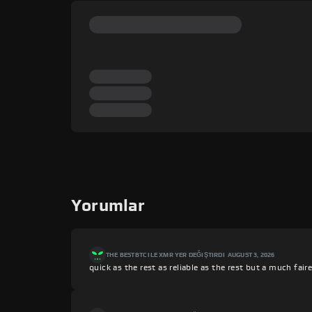
Yorumlar
THE BEST
BTC ILE XMR YER DEĞIŞTIRDI
AUGUST 3, 2026
quick as the rest as reliable as the rest but a much fair