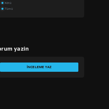
Kötü
Tümü
orum yazin
DENEYIMINIZI DEĞERLENDIRIN
İNCELEME YAZ
Sizin adınız
E-posta adresi
İşlem Kimliği