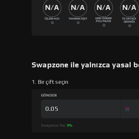
N/A
N/A
N/A
N/A
GERI ÖDEME
İŞLEM HIZI
TAHMINI EŞIT
İŞ ORTAĞI
POLITIKASI
DESTEĞI
Swapzone ile yalnızca yasal b
1. Bir çift seçin
GÖNDER
Swapzone fee:
0%