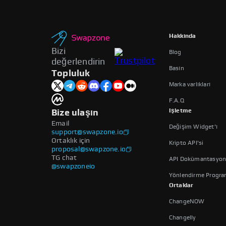
Hakkında
Bizi
Blog
değerlendirin
Basın
Topluluk
Marka varlıkları
F.A.Q
Işletme
Bize ulaşın
Email
Değişim Widget'ı
support@swapzone.io
Ortaklık için
Kripto API'si
proposal@swapzone.io
TG chat
API Dokümantasyo
@swapzoneio
Yönlendirme Progra
Ortaklar
ChangeNOW
Changelly