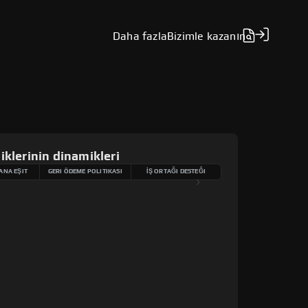
Daha fazla
Bizimle kazanın
iklerinin dinamikleri
ANA EŞIT
GERI ÖDEME POLITIKASI
İŞ ORTAĞI DESTEĞI