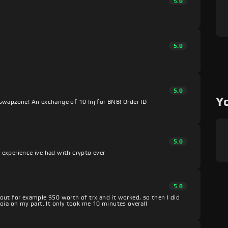
5.0
5.0
5.0
Y
swapzone! An exchange of 10 Inj for BNB! Order ID
5.0
experience ive had with crypto ever
5.0
s out for example $50 worth of trx and it worked, so then I did
oia on my part. It only took me 10 minutes overall