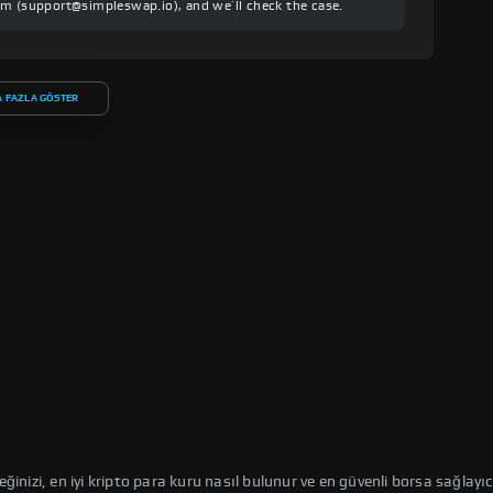
am (
support@simpleswap.io
), and we’ll check the case.
 FAZLA GÖSTER
ğinizi, en iyi kripto para kuru nasıl bulunur ve en güvenli borsa sağlayıc