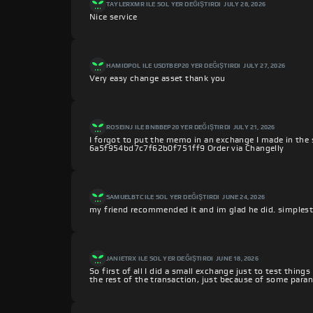
TAYLER
XMR ILE SOL YER DEĞIŞTIRDI
JULY 28, 2026
Nice service
HAMID
POL ILE USDTBEP20 YER DEĞIŞTIRDI
JULY 27, 2026
Very easy change asset thank you
ROSE
INJ ILE BNBBEP20 YER DEĞIŞTIRDI
JULY 21, 2026
I forgot to put the memo in an exchange I made in the 
6a5f954bd7c7f62b0f751ff9 Order via Changelly
SAMUEL
BTC ILE SOL YER DEĞIŞTIRDI
JUNE 24, 2026
my friend recommended it and im glad he did. simplest 
JANIE
TRX ILE SOL YER DEĞIŞTIRDI
JUNE 18, 2026
So first of all I did a small exchange just to test thing
the rest of the transaction, just because of some paran