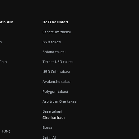
tın Alın
DeFi Varlıkları
Ethereum takası
m
BNB takası
Solana takası
 Coin
Tether USD takası
USD Coin takası
Avalanche takası
Polygon takası
Arbitrum One takası
Base takası
Site haritası
Borsa
x TON)
Satın Al