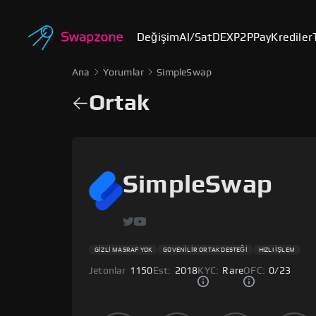
Değişim
Al/Sat
DEX
P2P
Pay
Krediler
Ana
Yorumlar
SimpleSwap
Ortak
SimpleSwap
GİZLİ MASRAF YOK
GÜVENİLİR ORTAK DESTEĞİ
HIZLI İŞLEM
Jetonlar
1150
Est:
2018
KYC:
Rare
OFC:
0
/
23