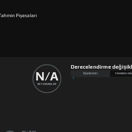
Tahmin Piyasaları
Derecelendirme değişikl
N/A
İŞLEM HIZI
TAHMINI OR
89
YORUMLAR
3rd / 18'inci