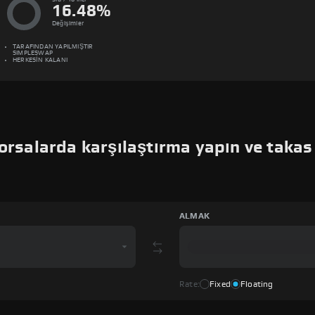
16.48
%
Değişimler
TARAFINDAN YAPILMIŞTIR
SIMPLESWAP
HERKESİN KALANI
orsalarda karşılaştırma yapın ve takas
ALMAK
Rate:
Fixed
Floating