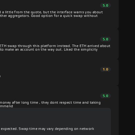
5.0
d a little from the quote, but the interface warns you about
 other aggregators. Good option for a quick swap without
5.0
 ETH swap through this platform instead. The ETH arrived about
to make an account on the way out. Liked the simplicity
1.0
h
5.0
 money after long time , they dont respect time and taking
ecommend
an expected. Swap time may vary depending on network