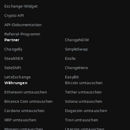
Exchange-Widget
Crypto API
API-Dokumentation
Referral-Programm
Partner
ChangeNOW
Changelly
SimpleSwap
StealthEX
Exolix
SideShift
ChangeHero
LetsExchange
EasyBit
Währungen
Bitcoin umtauschen
Ethereum umtauschen
Tether umtauschen
Binance Coin umtauschen
Solana umtauschen
Cardano umtauschen
Dogecoin umtauschen
XRP umtauschen
Tron umtauschen
Monero umtauschen
Litecoin umtauschen