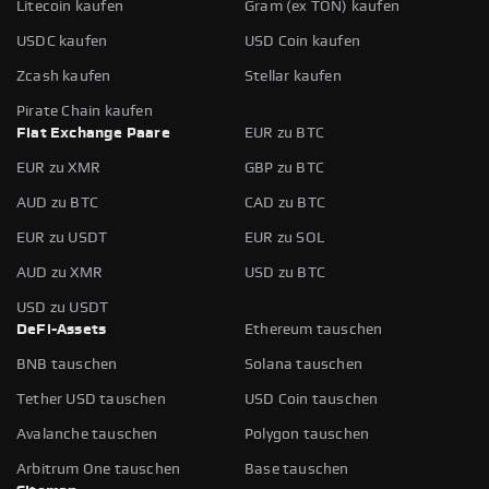
Litecoin kaufen
Gram (ex TON) kaufen
USDC kaufen
USD Coin kaufen
Zcash kaufen
Stellar kaufen
Pirate Chain kaufen
Fiat Exchange Paare
EUR zu BTC
EUR zu XMR
GBP zu BTC
AUD zu BTC
CAD zu BTC
EUR zu USDT
EUR zu SOL
AUD zu XMR
USD zu BTC
USD zu USDT
DeFi-Assets
Ethereum tauschen
BNB tauschen
Solana tauschen
Tether USD tauschen
USD Coin tauschen
Avalanche tauschen
Polygon tauschen
Arbitrum One tauschen
Base tauschen