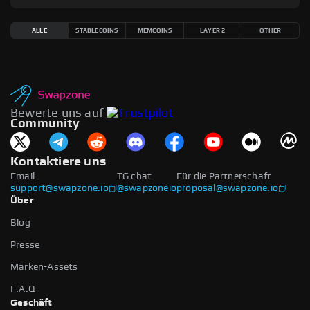
ALLE
STABLECOINS
MEMCOINS
LAYER 2
OTHER
Bewerte uns auf
Community
Kontaktiere uns
Email
TG chat
Für die Partnerschaft
support@swapzone.io
@swapzoneio
proposal@swapzone.io
Über
Blog
Presse
Marken-Assets
F.A.Q
Geschäft