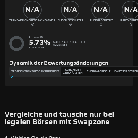
N/A
N/A
N/A
N/A
TRANSAKTIONSGESCHWINDIGKEIT
GLEICH GESCHÄTZT
RÜCKGABERECHT
PARTNERBE
9th von 18.
5.73
%
MADE NACH
STEALTHEX
ALLE REST
Austausche
Dynamik der Bewertungsänderungen
GLEICH DER
TRANSAKTIONSGESCHWINDIGKEIT
RÜCKGABERECHT
PARTNERBETRE
GESCHÄTZTEN
Vergleiche und tausche nur bei
legalen Börsen mit Swapzone