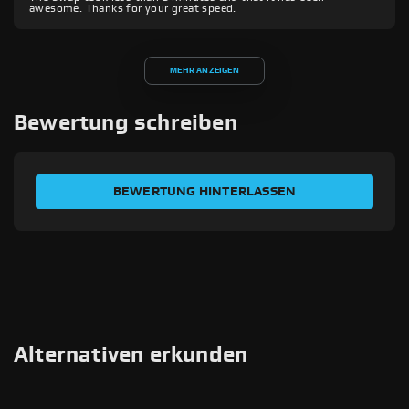
awesome. Thanks for your great speed.
MEHR ANZEIGEN
Bewertung schreiben
BEWERTEN SIE IHRE ERFAHRUNG
BEWERTUNG HINTERLASSEN
Ihr Name
E-Mail-Adresse
Transaktionsnummer
Alternativen erkunden
Titel