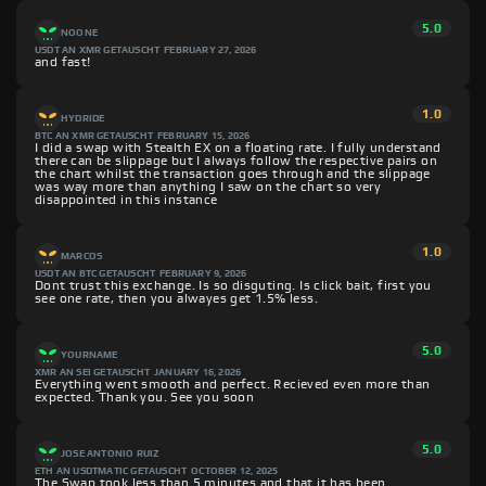
5.0
NOONE
USDT AN XMR GETAUSCHT
FEBRUARY 27, 2026
and fast!
1.0
HYDRIDE
BTC AN XMR GETAUSCHT
FEBRUARY 15, 2026
I did a swap with Stealth EX on a floating rate. I fully understand
there can be slippage but I always follow the respective pairs on
the chart whilst the transaction goes through and the slippage
was way more than anything I saw on the chart so very
disappointed in this instance
1.0
MARCOS
USDT AN BTC GETAUSCHT
FEBRUARY 9, 2026
Dont trust this exchange. Is so disguting. Is click bait, first you
see one rate, then you alwayes get 1.5% less.
5.0
YOURNAME
XMR AN SEI GETAUSCHT
JANUARY 16, 2026
Everything went smooth and perfect. Recieved even more than
expected. Thank you. See you soon
5.0
JOSE ANTONIO RUIZ
ETH AN USDTMATIC GETAUSCHT
OCTOBER 12, 2025
The Swap took less than 5 minutes and that it has been