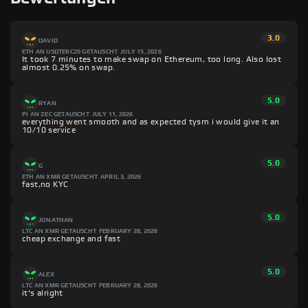
3.0
DAVID
ETH AN USDTERC20 GETAUSCHT
JULY 15, 2026
It took 7 minutes to make swap on Ethereum, too long. Also lost
almost 0.25% on swap.
5.0
RYAN
PI AN ZEC GETAUSCHT
JULY 11, 2026
everything went smooth and as expected tysm i would give it an
10/10 service
5.0
G
ETH AN XMR GETAUSCHT
APRIL 3, 2026
fast,no KYC
5.0
JONATHAN
LTC AN XMR GETAUSCHT
FEBRUARY 28, 2026
cheap exchange and fast
5.0
ALEX
LTC AN XMR GETAUSCHT
FEBRUARY 28, 2026
it's alright