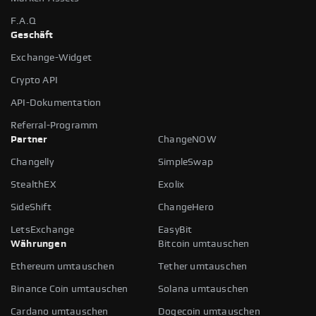
F.A.Q
Geschäft
Exchange-Widget
Crypto API
API-Dokumentation
Referral-Programm
Partner
ChangeNOW
Changelly
SimpleSwap
StealthEX
Exolix
SideShift
ChangeHero
LetsExchange
EasyBit
Währungen
Bitcoin umtauschen
Ethereum umtauschen
Tether umtauschen
Binance Coin umtauschen
Solana umtauschen
Cardano umtauschen
Dogecoin umtauschen