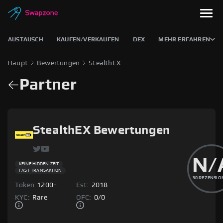
AUSTAUSCH
KAUFEN/VERKAUFEN
DEX
MEHR ERFAHREN
Haupt
Bewertungen
StealthEX
Partner
StealthEX Bewertungen
N/
KEINE HIDDEN ZEIT
FAST TRANSAKTION
30
REZENSIO
Token
1200+
Est:
2018
KYC:
Rare
OFC:
0
/
0