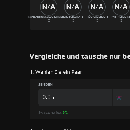
N/A
N/A
N/A
N/A
TRANSAKTIONSGESCHWINDIGKEIT
GLEICH GESCHÄTZT
RÜCKGABERECHT
PARTNERBETR
Vergleiche und tausche nur b
1. Wählen Sie ein Paar
SENDEN
Swapzone fee:
0%