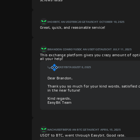
screws rates
IHOR
BTC AN USDTERC20 GETAUSCHT
OCTOBER 10, 2025
Great, quick, and reasonable service!
BRANDON CONROY
USDC AN USDT GETAUSCHT
JULY 11, 2025
This exchange platform gives you crazy amount of opti
all your help!
EASYBIT
AUGUST 6, 2025
Dear Brandon,
Thank you so much for your kind words, satisfied 
in the near future!
Kind regards,
EasyBit Team
NACH
USDTBEP20 AN BTC GETAUSCHT
APRIL 15, 2025
USDT to BTC, went through Easybit. Good rate.