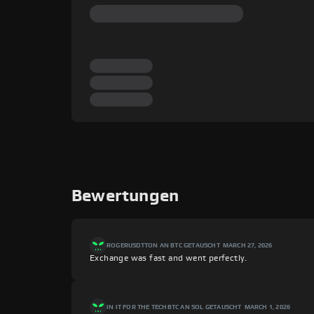
Bewertungen
ROGER
USDTTON AN BTC GETAUSCHT
MARCH 27, 2026
Exchange was fast and went perfectly.
IN IT FOR THE TECH
BTC AN SOL GETAUSCHT
MARCH 1, 2026