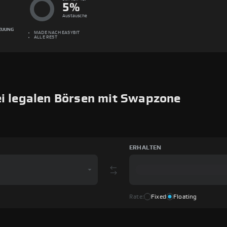
5
%
Austausche
EUUNG
MADE NACH
EASYBIT
ALLE REST
ei legalen Börsen mit Swapzone
ERHALTEN
Rate:
Fixed
Floating