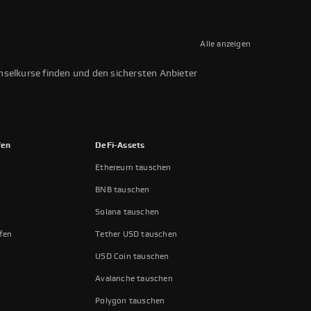
Alle anzeigen
hselkurse finden und den sichersten Anbieter
fen
DeFi-Assets
Ethereum tauschen
n
BNB tauschen
Solana tauschen
fen
Tether USD tauschen
USD Coin tauschen
Avalanche tauschen
Polygon tauschen