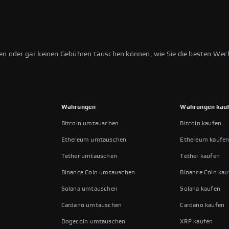
ten oder gar keinen Gebühren tauschen können, wie Sie die besten Wec
Währungen
Währungen kau
Bitcoin umtauschen
Bitcoin kaufen
Ethereum umtauschen
Ethereum kaufe
Tether umtauschen
Tether kaufen
Binance Coin umtauschen
Binance Coin kau
Solana umtauschen
Solana kaufen
Cardano umtauschen
Cardano kaufen
Dogecoin umtauschen
XRP kaufen