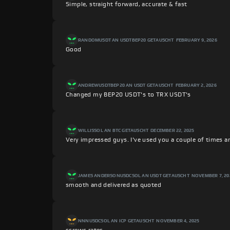
Simple, straight forward, accurate & fast
RANDOM
USDT AN USDTBEP20 GETAUSCHT
FEBRUARY 9, 2026
Good
ANDREW
USDTBEP20 AN USDT GETAUSCHT
FEBRUARY 2, 2026
Changed my BEP20 USDT's to TRX USDT's
WILLIS
SOL AN BTC GETAUSCHT
DECEMBER 22, 2025
Very impressed guys. I've used you a couple of times 
JAMES ANDERSON
USDCSOL AN USDT GETAUSCHT
NOVEMBER 7, 20
smooth and delivered as quoted
NNN
USDCSOL AN ICP GETAUSCHT
NOVEMBER 4, 2025