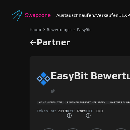
Austausch
Kaufen/Verkaufen
DEX
P
Haupt
Bewertungen
EasyBit
Partner
EasyBit Bewert
KEINE HIDDEN ZEIT
PARTNER SUPPORT VERLIEGEN
PARTNER SUPP
Token
Est:
2018
KYC:
Rare
OFC:
0
/
0