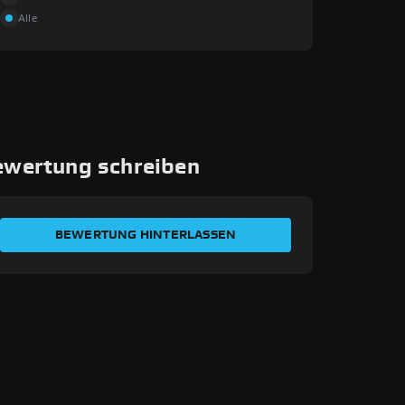
Alle
ewertung schreiben
BEWERTEN SIE IHRE ERFAHRUNG
BEWERTUNG HINTERLASSEN
Ihr Name
E-Mail-Adresse
Transaktionsnummer