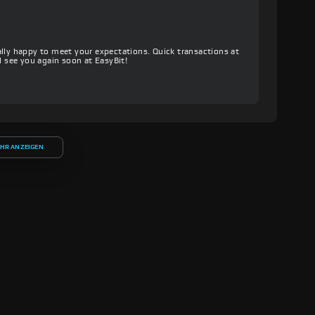
lly happy to meet your expectations. Quick transactions at
l see you again soon at EasyBit!
HR ANZEIGEN