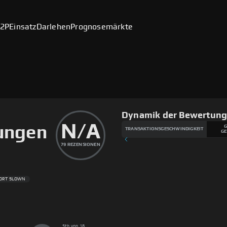
2P
Einsatz
Darlehen
Prognosemärkte
Dynamik der Bewertun
N/A
ungen
G
TRANSAKTIONSGESCHWINDIGKEIT
GE
79
REZENSIONEN
ORT SLOWN
5th von 18.