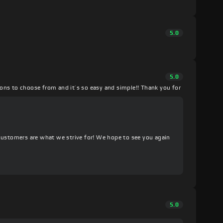
5.0
5.0
ons to choose from and it’s so easy and simple!! Thank you for
customers are what we strive for! We hope to see you again
5.0