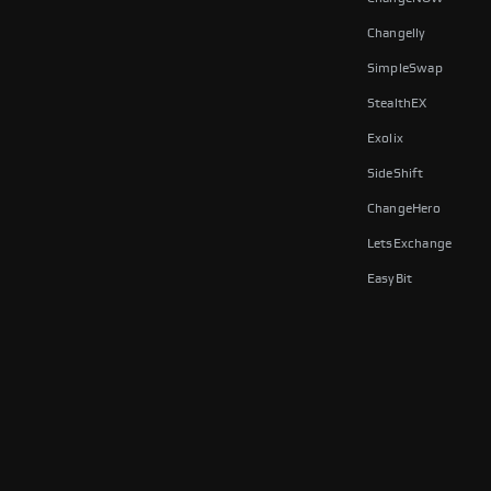
Changelly
SimpleSwap
StealthEX
Exolix
SideShift
ChangeHero
LetsExchange
EasyBit