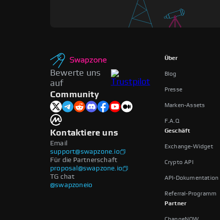
Über
Bewerte uns
Blog
auf
Presse
Community
Marken-Assets
F.A.Q
Geschäft
Kontaktiere uns
Email
Exchange-Widget
support@swapzone.io
Für die Partnerschaft
Crypto API
proposal@swapzone.io
TG chat
API-Dokumentation
@swapzoneio
Referral-Programm
Partner
ChangeNOW