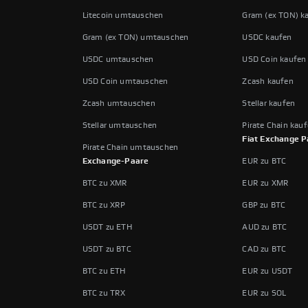
Litecoin umtauschen
Gram (ex TON) k
Gram (ex TON) umtauschen
USDC kaufen
USDC umtauschen
USD Coin kaufen
USD Coin umtauschen
Zcash kaufen
Zcash umtauschen
Stellar kaufen
Stellar umtauschen
Pirate Chain kau
Fiat Exchange P
Pirate Chain umtauschen
Exchange-Paare
EUR zu BTC
BTC zu XMR
EUR zu XMR
BTC zu XRP
GBP zu BTC
USDT zu ETH
AUD zu BTC
USDT zu BTC
CAD zu BTC
BTC zu ETH
EUR zu USDT
BTC zu TRX
EUR zu SOL