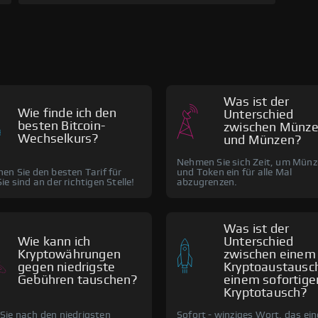
Was ist der
Wie finde ich den
Unterschied
besten Bitcoin-
zwischen Münz
Wechselkurs?
und Münzen?
Nehmen Sie sich Zeit, um Mün
en Sie den besten Tarif für
und Token ein für alle Mal
ie sind an der richtigen Stelle!
abzugrenzen.
Was ist der
Wie kann ich
Unterschied
Kryptowährungen
zwischen einem
gegen niedrigste
Kryptoaustausc
Gebühren tauschen?
einem sofortige
Kryptotausch?
ie nach den niedrigsten
Sofort - winziges Wort, das ei