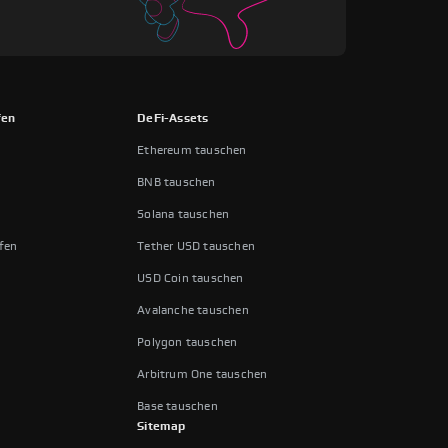
fen
DeFi-Assets
Ethereum tauschen
n
BNB tauschen
Solana tauschen
fen
Tether USD tauschen
USD Coin tauschen
Avalanche tauschen
Polygon tauschen
Arbitrum One tauschen
Base tauschen
Sitemap