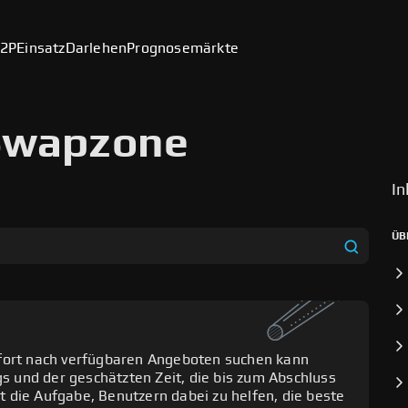
2P
Einsatz
Darlehen
Prognosemärkte
Swapzone
In
ÜB
ofort nach verfügbaren Angeboten suchen kann
ne Wechselkurse direkt von den
gs und der geschätzten Zeit, die bis zum Abschluss
t, mit denen Swapzone zusammenarbeitet. Durch
 die Aufgabe, Benutzern dabei zu helfen, die beste
ich der Krypto-Wechselkurse für alle