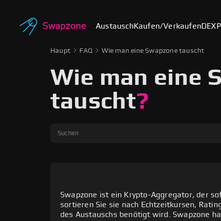
Austausch
Kaufen/Verkaufen
DEX
P
Haupt
FAQ
Wie man eine Swapzone tauscht
Wie man eine 
tauscht
?
Swapzone ist ein Krypto-Aggregator, der s
Es sei darauf hingewiesen, dass Swapzo
sortieren Sie sie nach Echtzeitkursen, Ratin
Börsendienstleistungsplattformen erhäl
des Austauschs benötigt wird. Swapzone hat
die ständige Überwachung und den Vergle