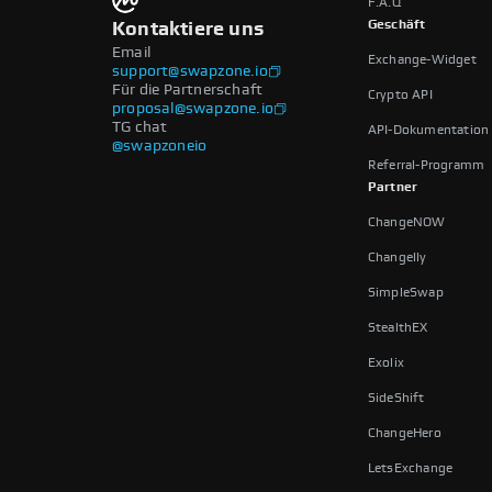
F.A.Q
Geschäft
Kontaktiere uns
Email
Exchange-Widget
support@swapzone.io
Für die Partnerschaft
Crypto API
proposal@swapzone.io
TG chat
API-Dokumentation
@swapzoneio
Referral-Programm
Partner
ChangeNOW
Changelly
SimpleSwap
StealthEX
Exolix
SideShift
ChangeHero
LetsExchange