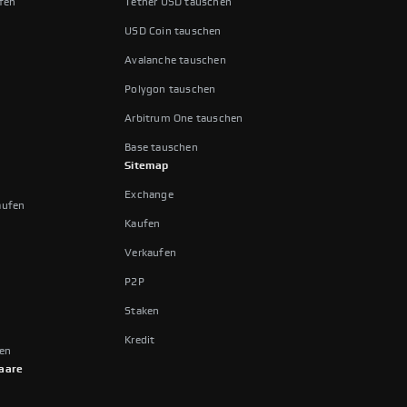
fen
Tether USD tauschen
USD Coin tauschen
Avalanche tauschen
Polygon tauschen
Arbitrum One tauschen
Base tauschen
Sitemap
Exchange
aufen
Kaufen
Verkaufen
P2P
Staken
Kredit
fen
aare