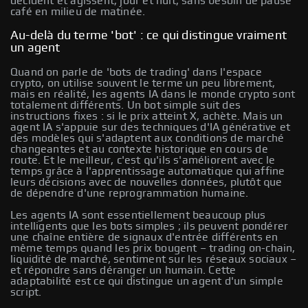
décident et agissent, jour et nuit, sans besoin de pause
café en milieu de matinée.
Au-delà du terme 'bot' : ce qui distingue vraiment
un agent
Quand on parle de 'bots de trading' dans l'espace
crypto, on utilise souvent le terme un peu librement,
mais en réalité, les agents IA dans le monde crypto sont
totalement différents. Un bot simple suit des
instructions fixes : si le prix atteint X, achète. Mais un
agent IA s'appuie sur des techniques d'IA générative et
des modèles qui s'adaptent aux conditions de marché
changeantes et au contexte historique en cours de
route. Et le meilleur, c'est qu'ils s'améliorent avec le
temps grâce à l'apprentissage automatique qui affine
leurs décisions avec de nouvelles données, plutôt que
de dépendre d'une reprogrammation humaine.
Les agents IA sont essentiellement beaucoup plus
intelligents que les bots simples ; ils peuvent pondérer
une chaîne entière de signaux d'entrée différents en
même temps quand les prix bougent – trading on-chain,
liquidité de marché, sentiment sur les réseaux sociaux –
et répondre sans déranger un humain. Cette
adaptabilité est ce qui distingue un agent d'un simple
script.