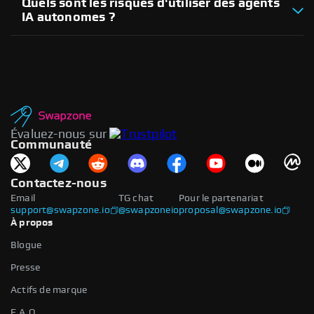
Quels sont les risques d'utiliser des agents
IA autonomes ?
Évaluez-nous sur
Communauté
Contactez-nous
Email
TG chat
Pour le partenariat
support@swapzone.io
@swapzoneio
proposal@swapzone.io
À propos
Blogue
Presse
Actifs de marque
F.A.Q