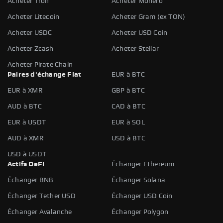
Acheter Tron
Acheter Monero
Acheter Litecoin
Acheter Gram (ex TON)
Acheter USDC
Acheter USD Coin
Acheter Zcash
Acheter Stellar
Acheter Pirate Chain
Paires d'échange Fiat
EUR à BTC
EUR à XMR
GBP à BTC
AUD à BTC
CAD à BTC
EUR à USDT
EUR à SOL
AUD à XMR
USD à BTC
USD à USDT
Actifs DeFi
Échanger Ethereum
Échanger BNB
Échanger Solana
Échanger Tether USD
Échanger USD Coin
Échanger Avalanche
Échanger Polygon