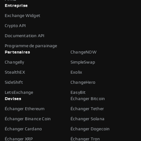
Entreprise
Exchange Widget
Crypto API
Documentation API
Programme de parrainage
Partenaires
ChangeNOW
Changelly
SimpleSwap
StealthEX
Exolix
SideShift
ChangeHero
LetsExchange
EasyBit
Devises
Échanger Bitcoin
Échanger Ethereum
Échanger Tether
Échanger Binance Coin
Échanger Solana
Échanger Cardano
Échanger Dogecoin
Échanger XRP
Échanger Tron