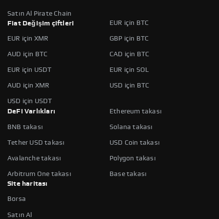
Satın Al Pirate Chain
EUR için BTC
Fiat Değişim çiftleri
EUR için XMR
GBP için BTC
AUD için BTC
CAD için BTC
EUR için USDT
EUR için SOL
AUD için XMR
USD için BTC
USD için USDT
DeFi Varlıkları
Ethereum takası
BNB takası
Solana takası
Tether USD takası
USD Coin takası
Avalanche takası
Polygon takası
Arbitrum One takası
Base takası
Site haritası
Borsa
Satın Al