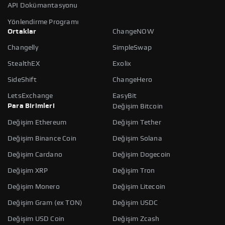
API Dokümantasyonu
Yönlendirme Programı
Ortaklar
ChangeNOW
Changelly
SimpleSwap
StealthEX
Exolix
SideShift
ChangeHero
LetsExchange
EasyBit
Para Birimleri
Değişim Bitcoin
Değişim Ethereum
Değişim Tether
Değişim Binance Coin
Değişim Solana
Değişim Cardano
Değişim Dogecoin
Değişim XRP
Değişim Tron
Değişim Monero
Değişim Litecoin
Değişim Gram (ex TON)
Değişim USDC
Değişim USD Coin
Değişim Zcash