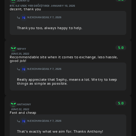
JONNY D
BTC ILE USDC YER DEĞIŞTIRDI
JANUARY 10, 2026
decent, thank you
N.EXCHANGE
JULY 7, 2026
Thank you too, always happy to help.
5.0
SEPHY
JUNE 25, 2022
Recommendable site when it comes to exchange. less hassle,
good job!
N.EXCHANGE
JULY 7, 2026
Really appreciate that Sephy, means a lot. We try to keep
things as simple as possible.
5.0
ANTHONY
JUNE 22, 2022
Fast and cheap
N.EXCHANGE
JULY 7, 2026
That's exactly what we aim for. Thanks Anthony!