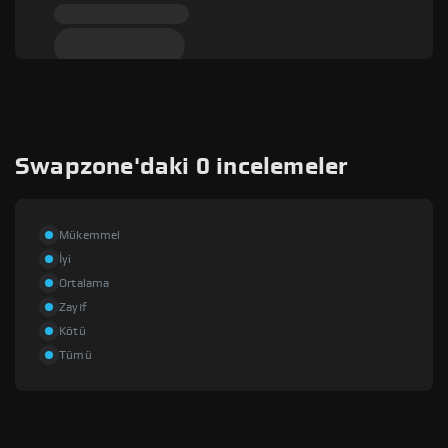
Swapzone'daki 0 incelemeler
Mükemmel
İyi
Ortalama
Zayıf
Kötü
Tümü