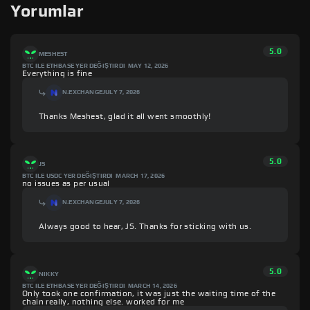
Yorumlar
5.0
MESHEST
BTC ILE ETHBASE YER DEĞIŞTIRDI
MAY 12, 2026
Everything is fine
N.EXCHANGE
JULY 7, 2026
Thanks Meshest, glad it all went smoothly!
5.0
JS
BTC ILE USDC YER DEĞIŞTIRDI
MARCH 17, 2026
no issues as per usual
N.EXCHANGE
JULY 7, 2026
Always good to hear, JS. Thanks for sticking with us.
5.0
NIKKY
BTC ILE ETHBASE YER DEĞIŞTIRDI
MARCH 14, 2026
Only took one confirmation, it was just the waiting time of the
chain really, nothing else. worked for me