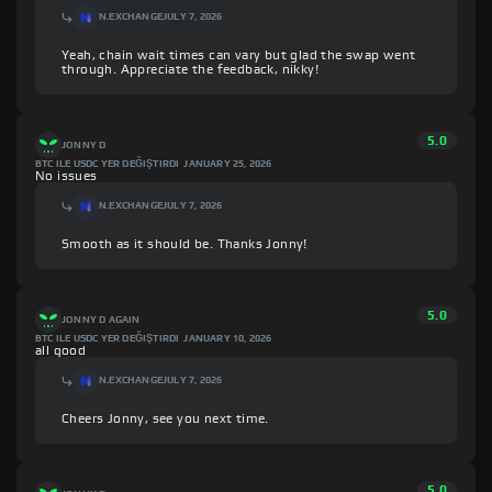
N.EXCHANGE
JULY 7, 2026
Yeah, chain wait times can vary but glad the swap went
through. Appreciate the feedback, nikky!
5.0
JONNY D
BTC ILE USDC YER DEĞIŞTIRDI
JANUARY 25, 2026
No issues
N.EXCHANGE
JULY 7, 2026
Smooth as it should be. Thanks Jonny!
5.0
JONNY D AGAIN
BTC ILE USDC YER DEĞIŞTIRDI
JANUARY 10, 2026
all good
N.EXCHANGE
JULY 7, 2026
Cheers Jonny, see you next time.
5.0