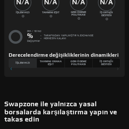
N/A
N/A
N/A
N/A
GERI ÖDEME
İŞLEM HIZI
TAHMINI EŞIT
İŞ ORTAĞI
POLITIKASI
DESTEĞI
0th / 18'inci
%
TARAFINDAN YAPILMIŞTIR
N.EXCHANGE
HERKESİN KALANI
Değişimler
Derecelendirme değişikliklerinin dinamikleri
TAHMINI ORANA
GERI ÖDEME
İŞ ORTAĞI
İŞLEM HIZI
EŞIT
POLITIKASI
DESTEĞI
Swapzone ile yalnızca yasal
borsalarda karşılaştırma yapın ve
takas edin