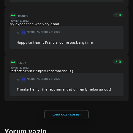
5.0
FRANCIS
JUNE 15, 2022
My experience was very good
N.EXCHANGE
JULY 7, 2026
Happy to hear it Francis, come back anytime.
5.0
HENRY
JUNE 15, 2022
Perfect service highly recommend it ¡
N.EXCHANGE
JULY 7, 2026
Thanks Henry, the recommendation really helps us out!
DAHA FAZLA GÖSTER
Yorum yazin