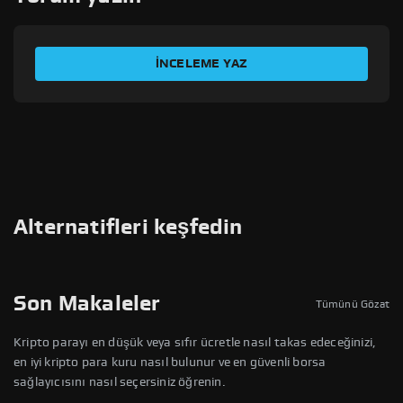
DENEYIMINIZI DEĞERLENDIRIN
İNCELEME YAZ
Sizin adınız
E-posta adresi
İşlem Kimliği
Alternatifleri keşfedin
Başlık
Son Makaleler
Tümünü Gözat
Yorumlar
Kripto parayı en düşük veya sıfır ücretle nasıl takas edeceğinizi,
en iyi kripto para kuru nasıl bulunur ve en güvenli borsa
sağlayıcısını nasıl seçersiniz öğrenin.
Kullanım Koşullarını
ve
Gizlilik Politikasını
okudum ve kabul ediyorum