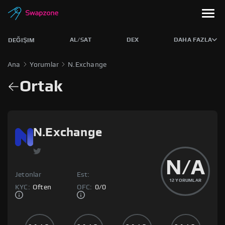
AL/SAT
DEX
DAHA FAZLA
DEĞIŞIM
Ana
Yorumlar
N.Exchange
Ortak
N.Exchange
N/A
Jetonlar
Est:
12
YORUMLAR
KYC:
Often
OFC:
0
/
0