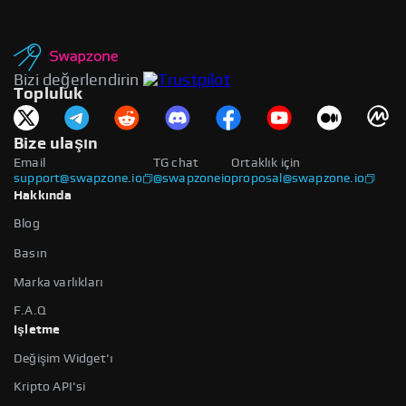
Bizi değerlendirin
Topluluk
Bize ulaşın
Email
TG chat
Ortaklık için
support@swapzone.io
@swapzoneio
proposal@swapzone.io
Hakkında
Blog
Basın
Marka varlıkları
F.A.Q
Işletme
Değişim Widget'ı
Kripto API'si