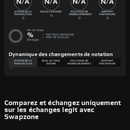
N/A
N/A
N/A
N/A
VITESSE DE LA
ÉGALE À ESTIMÉE
POLITIQUE DE
SUPPORT
TRANSACTION
REMBOURSEMENT
PARTENAIRE
0th de 18 ans
%
FAIT PAR
N.EXCHANGE
REST DE TOUS LES
Échanges
Dynamique des changements de notation
VITESSE DE LA
ÉGAL AU TAUX
POLITIQUE DE
SUPPORT
TRANSACTION
ESTIMÉ
REMBOURSEMENT
PARTENAIRE
Comparez et échangez uniquement
sur les échanges legit avec
Swapzone