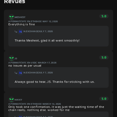
Revues
5.0
MESHEST
A PERMUTÉ BTC EN ETHBASE
MAY 12, 2026
Everything is fine
N.EXCHANGE
JULY 7, 2026
Thanks Meshest, glad it all went smoothly!
5.0
JS
A PERMUTÉ BTC EN USDC
MARCH 17, 2026
no issues as per usual
N.EXCHANGE
JULY 7, 2026
Always good to hear, JS. Thanks for sticking with us.
5.0
NIKKY
A PERMUTÉ BTC EN ETHBASE
MARCH 14, 2026
Only took one confirmation, it was just the waiting time of the
chain really, nothing else. worked for me