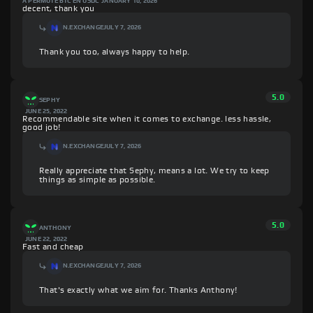
A PERMUTÉ BTC EN USDC
JANUARY 10, 2026
decent, thank you
N.EXCHANGE
JULY 7, 2026
Thank you too, always happy to help.
5.0
SEPHY
JUNE 25, 2022
Recommendable site when it comes to exchange. less hassle,
good job!
N.EXCHANGE
JULY 7, 2026
Really appreciate that Sephy, means a lot. We try to keep
things as simple as possible.
5.0
ANTHONY
JUNE 22, 2022
Fast and cheap
N.EXCHANGE
JULY 7, 2026
That's exactly what we aim for. Thanks Anthony!