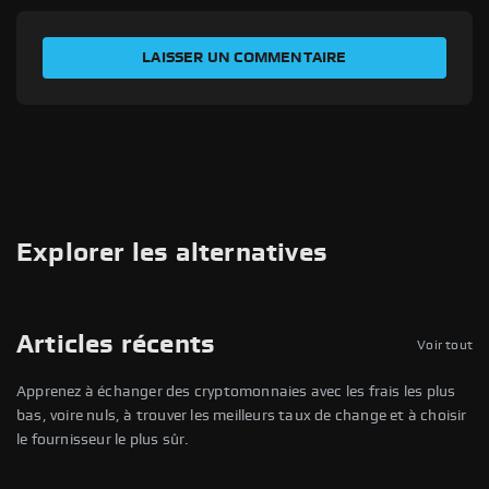
ÉVALUEZ VOTRE EXPÉRIENCE
LAISSER UN COMMENTAIRE
Votre nom
Adresse e-mail
Id de la transaction
Explorer les alternatives
Titre de la page
Articles récents
Voir tout
Évaluer
Apprenez à échanger des cryptomonnaies avec les frais les plus
bas, voire nuls, à trouver les meilleurs taux de change et à choisir
le fournisseur le plus sûr.
J'ai lu et j'accepte les
Conditions d'utilisation
et la
Politique de confidentialité