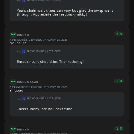
N.EXCHANGE
JULY 7, 2026
Yeah, chain wait times can vary but glad the swap went
through. Appreciate the feedback, nikky!
5.0
JONNY D
A PERMUTÉ BTC EN USDC
JANUARY 25, 2026
No issues
N.EXCHANGE
JULY 7, 2026
Smooth as it should be. Thanks Jonny!
5.0
JONNY D AGAIN
A PERMUTÉ BTC EN USDC
JANUARY 10, 2026
all good
N.EXCHANGE
JULY 7, 2026
Cheers Jonny, see you next time.
5.0
JONNY D