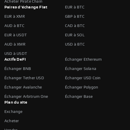
Acheter Pirate Chain
Paires d'échange Fiat
EUR à BTC
EUR à XMR
GBP à BTC
AUD à BTC
CAD à BTC
EUR à USDT
EUR à SOL
AUD à XMR
USD à BTC
USD à USDT
Actifs DeFi
Échanger Ethereum
Échanger BNB
Échanger Solana
Échanger Tether USD
Échanger USD Coin
Échanger Avalanche
Échanger Polygon
Échanger Arbitrum One
Échanger Base
Plan du site
Exchange
Acheter