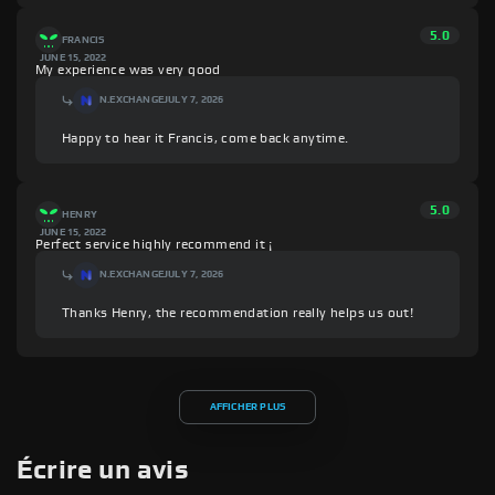
5.0
FRANCIS
JUNE 15, 2022
My experience was very good
N.EXCHANGE
JULY 7, 2026
Happy to hear it Francis, come back anytime.
5.0
HENRY
JUNE 15, 2022
Perfect service highly recommend it ¡
N.EXCHANGE
JULY 7, 2026
Thanks Henry, the recommendation really helps us out!
AFFICHER PLUS
Écrire un avis