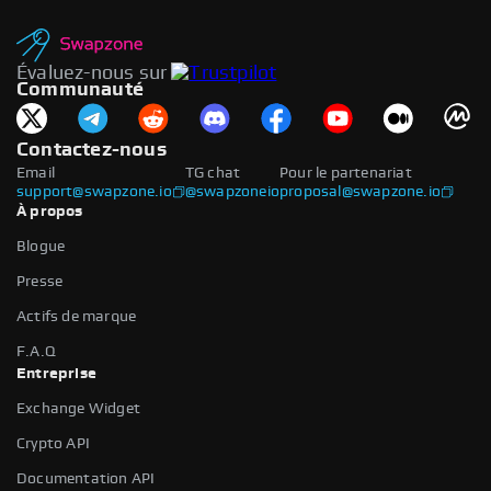
Évaluez-nous sur
Communauté
Contactez-nous
Email
TG chat
Pour le partenariat
support@swapzone.io
@swapzoneio
proposal@swapzone.io
À propos
Blogue
Presse
Actifs de marque
F.A.Q
Entreprise
Exchange Widget
Crypto API
Documentation API