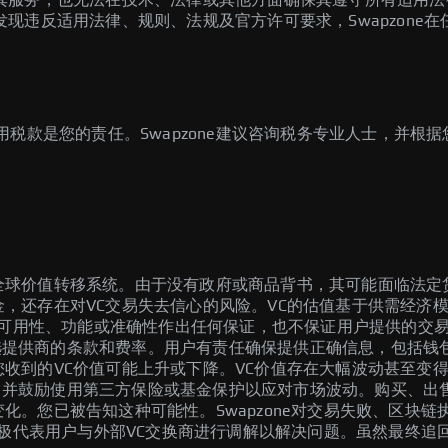
商被发现违反适用法律、规则、法规及官方许可要求，Swapzon
税款是您的责任。Swapzone建议咨询税务专业人士，并根
全球价值转移系统。由于没有政府或商品背书，其可能面临法定
金，还存在对VC交易失去信心的风险。VC的估值基于供需经济
服务的可用性、功能或准确性作出任何保证，也不保证用户提供的
选提供商的条款和费率。用户有责任确保提供正确信息，包括钱
收到的VC价值可能上升或下降。VC价值存在大幅波动甚至变得一
并鼓励使用第三方保险或基金保护以应对市场波动。购买、出售
化。您已被告知这种可能性。Swapzone对交易失败、区块
将积极代表用户与外部VC交换商进行调解以解决问题。虽然最终追回