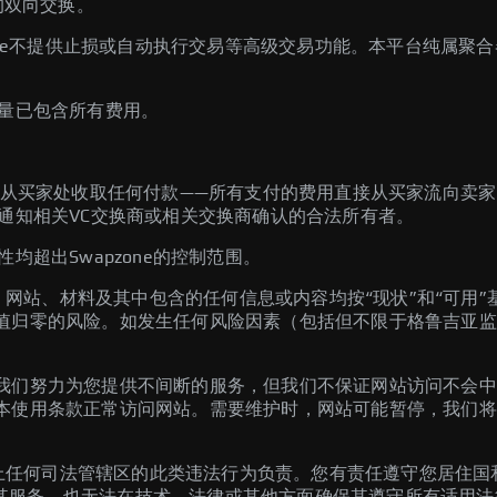
的双向交换。
zone不提供止损或自动执行交易等高级交易功能。本平台纯属聚
。
数量已包含所有费用。
one不从买家处收取任何付款——所有支付的费用直接从买家流向卖家
通知相关VC交换商或相关交换商确认的合法所有者。
均超出Swapzone的控制范围。
务、网站、材料及其中包含的任何信息或内容均按“现状”和“可用
归零的风险。如发生任何风险因素（包括但不限于格鲁吉亚监管或
。
我们努力为您提供不间断的服务，但我们不保证网站访问不会中
本使用条款正常访问网站。需要维护时，网站可能暂停，我们将
世界上任何司法管辖区的此类违法行为负责。您有责任遵守您居住
法控制其服务，也无法在技术、法律或其他方面确保其遵守所有适用