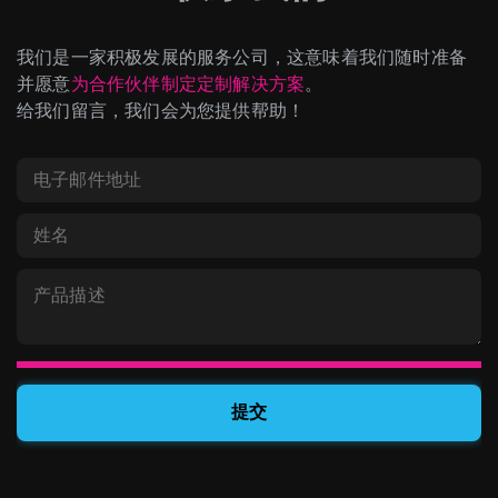
我们是一家积极发展的服务公司，这意味着我们随时准备
并愿意
为合作伙伴制定定制解决方案
。
给我们留言，我们会为您提供帮助！
我可以通过 Swapzone 访问哪些推荐工具？
目前，我
们有四个可用的附属工具：小部件、按钮和链接对于
流量货币化来说是很棒的。 API允许Swapzone 顺利
我将从每次交易中获得多少收益？
我们可以立即分享
地融入任何可想象到的加密应用中。 拿走你的选择！
5个层次的收入；每个交易所的利润从0开始。 每笔
交易5%，每次交易最多可达0,25%，取决于您每月的
我从哪里得到我的 API 密钥？
这很简单；您只需
在此
交易量。 我们也会提供自定义利润优惠；联系
处
注册联盟计划即可。您还可以
在此处
查看 API 文
partners@swapzone.io
获取更多信息。
档。
您有哪些交易所提供者，有多少？
我们与几乎所有值
得信赖的即时兑换提供商合作，包括 ChangeNOW、
Changelly、SimpleSwap 等；您可以在
此处
查看完整
列表。如果您想成为我们的兑换提供商，请随时通过
提交
partners@swapzone.io
与我们联系，并介绍一下您
的服务！