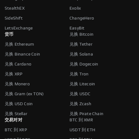
StealthEX
Exolix
SideShift
ChangeHero
LetsExchange
EasyBit
货币
兑换 Bitcoin
兑换 Ethereum
兑换 Tether
兑换 Binance Coin
兑换 Solana
兑换 Cardano
兑换 Dogecoin
兑换 XRP
兑换 Tron
兑换 Monero
兑换 Litecoin
兑换 Gram (ex TON)
兑换 USDC
兑换 USD Coin
兑换 Zcash
兑换 Stellar
兑换 Pirate Chain
交易对对
BTC 到 XMR
BTC 到 XRP
USDT 到 ETH