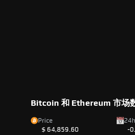
Bitcoin 和 Ethereum 市
Price
24h
$ 64,859.60
-0