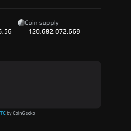
Coin supply
5.56
120,682,072.669
TC
by CoinGecko