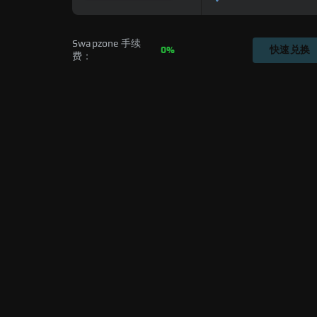
Swapzone 手续
0%
快速兑换
费：