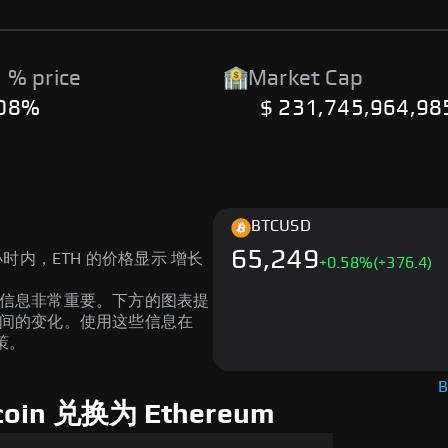
 % price
Market Cap
.08%
$ 231,745,964,98
BTC
USD
65,249
4 小时内，ETH 的价格显示 增长
+
0.58
%
(+376.4)
解信息非常重要。下方的图表提
时间的变化。使用这些信息在
策。
B
oin 兑换为 Ethereum