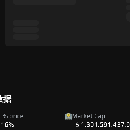
场数据
 % price
Market Cap
.16%
$ 1,301,591,437,