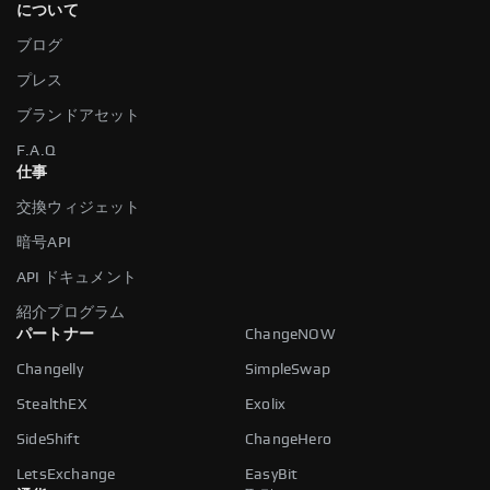
について
ブログ
プレス
ブランドアセット
F.A.Q
仕事
交換ウィジェット
暗号API
API ドキュメント
紹介プログラム
パートナー
ChangeNOW
Changelly
SimpleSwap
StealthEX
Exolix
SideShift
ChangeHero
LetsExchange
EasyBit