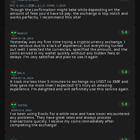
HAMSE AHMED
BTC を SOL に交換しました
APRIL 1, 2025
Though the confirmation might take while depending on the
amount of fees you'd have to pay, the exchange is top notch and
works perfectly. I recommend this site!
5.0
MURAT
MARCH 18, 2024
Yesterday was my first time trying a cryptocurrency exchange. I
was nervous due to a lack of experience, but everything turned
out well: I selected the currencies, specified the amount, and the
coins arrived in my wallet quickly without any hidden fees or
delays. I'm very satisfied and plan to use it again
5.0
MILA
MARCH 14, 2024
It took me less than 5 minutes to exchange my USDT to XMR and
they gave me more than I expected! It's truly an amazing
experience. I'm delighted and will definitely use this service again.
5.0
JUSTIN
MARCH 8, 2024
I've been using Exolix for a while now and have never encountered
any problems. They have great rates and always process
transactions quickly. I receive my coins immediately after
completing the exchange!