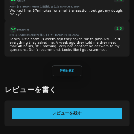
5.0
GAINS
XMR を ETHOPTIMISM に交換しました
MARCH 5, 2024
Worked fine. 67minutes for small transaction, but got my dough.
No kyc.
5.0
EVGENIJS
BTC を USDTERC20 に交換しました
JANUARY 30, 2024
Looks like a scam. 3 weeks ago they asked me to pass KYC. I did
everything they asked me. A week ago they told me they need
max 48 hours, still nothing. Very bad contact no answers to my
questions. Don’t recommend. Looks like i got scammed.
詳細を表示
レビューを書く
経験値を評価
レビューを残す
あなたの名前