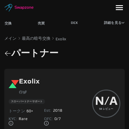
DEX
詳細を見る
交換
売買
メイン
最高の暗号交換
Exolix
パートナー
Exolix
N/A
スローパートナーサポート
58
レビュー
Est:
2018
トークン
60+
KYC:
Rare
OFC:
0
/
7