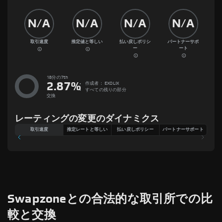
N/A
N/A
N/A
N/A
取引速度
推定値と等しい
払い戻しポリシ
パートナーサポ
ー
ート
18分の7th
2.87
%
作成者：
EXOLIX
すべての残りの部分
交換
レーティングの変更のダイナミクス
取引速度
推定レートと等しい
払い戻しポリシー
パートナーサポート
Swapzoneとの合法的な取引所での比
較と交換