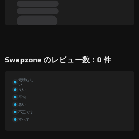
Swapzone のレビュー数：0 件
素晴らし
い
良い
平均
悪い
不正です
すべて