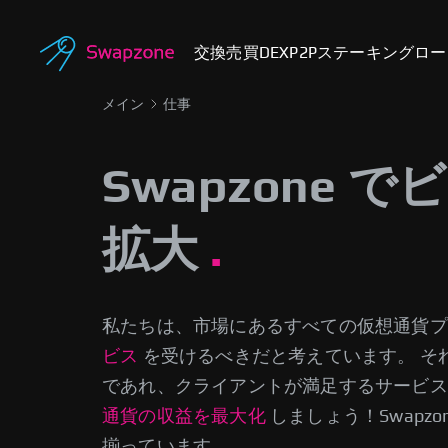
交換
売買
DEX
P2P
ステーキング
ロー
メイン
仕事
Swapzone 
拡大
私たちは、市場にあるすべての仮想通貨プ
ビス
を受けるべきだと考えています。
そ
であれ、
クライアントが満足するサービス
通貨の収益を最大化
しましょう！Swapz
揃っています。