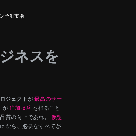
ン
予測市場
でビジネスを
ロジェクトが
最高のサー
れが
追加収益
を得ること
品質の向上であれ。
仮想
one なら、必要なすべてが