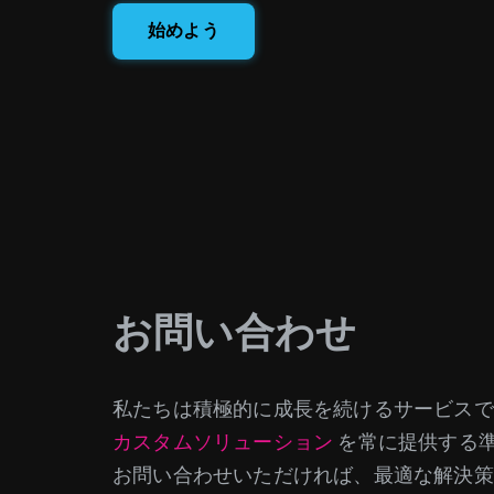
始めよう
Swapzoneではどのような
ィジェット、ボタン、リンクは
お問い合わせ
Swapzoneをネイティブか
どのくらいの交換をするので
ます。 取引あたり5%、スワッ
オファーも行います。詳細に
私たちは積極的に成長を続けるサービスで
API キーはどこで入手できます
い。APIドキュメントも
こちら
カスタムソリューション
を常に提供する
お問い合わせいただければ、最適な解決策
どの取引所を持っていますか