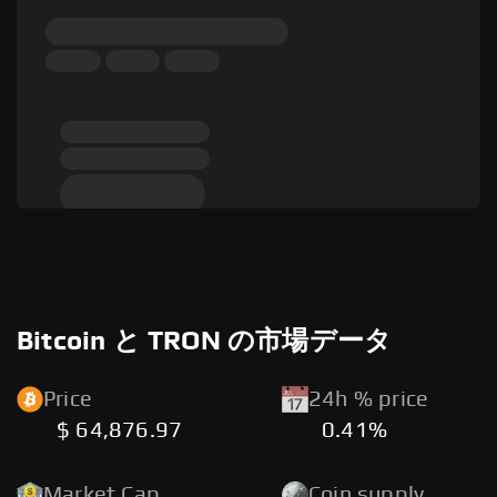
Bitcoin と TRON の市場データ
Price
24h % price
$ 64,876.97
0.41%
Market Cap
Coin supply