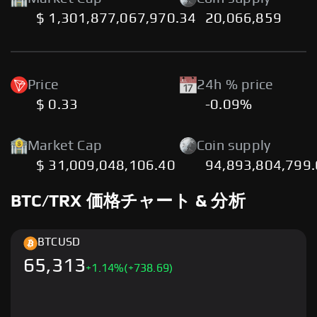
$ 1,301,877,067,970.34
20,066,859
Price
24h % price
$ 0.33
-0.09%
Market Cap
Coin supply
$ 31,009,048,106.40
94,893,804,799
BTC/TRX 価格チャート & 分析
BTC
USD
65,313
+
1.14
%
(+738.69)