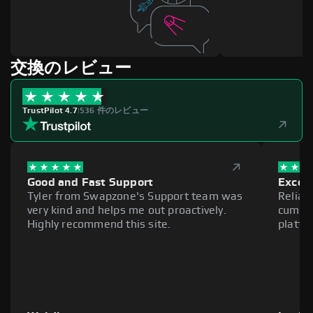
交換のレビュー
TrustPilot 4.7
|
536 件のレビュー
Good and Fast Support
Excell
Tyler from Swapzone's Support team was
Reliab
very kind and helps me out proactively.
cumber
Highly recommend this site.
platfo