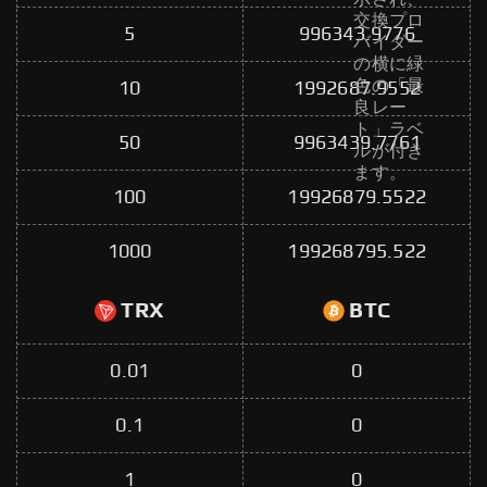
交換プロ
5
996343.9776
バイダー
の横に緑
色の「最
10
1992687.9552
良レー
ト」ラベ
50
9963439.7761
ルが付き
ます。
100
19926879.5522
1000
199268795.522
TRX
BTC
0.01
0
0.1
0
1
0