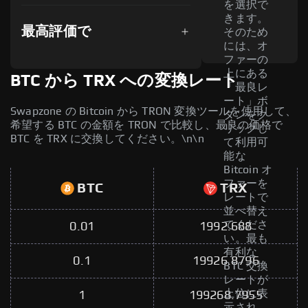
を選択で
きます。
最高評価で
そのため
には、オ
ファーの
上にある
BTC から TRX への変換レート
「最良レ
ート」ボ
Swapzone の Bitcoin から TRON 変換ツールを使用して、
タンをク
希望する BTC の金額を TRON で比較し、最良の価格で
リックし
BTC を TRX に交換してください。\n\n
て利用可
能な
Bitcoin オ
ファーを
BTC
TRX
レートで
並べ替え
てくださ
0.01
1992.688
い。最も
有利な
0.1
19926.8796
BTC 交換
レートが
上位に表
1
199268.7955
示され、