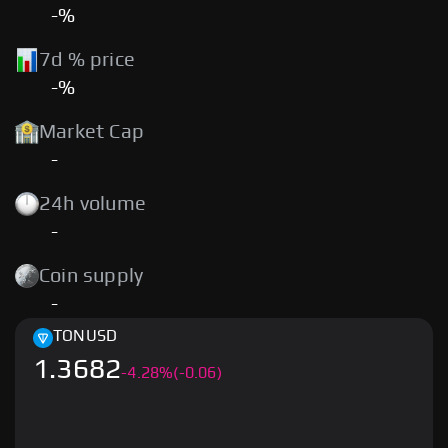
-%
7d % price
-%
Market Cap
-
24h volume
-
Coin supply
-
TON
USD
1.3682
-
4.28
%
(-0.06)