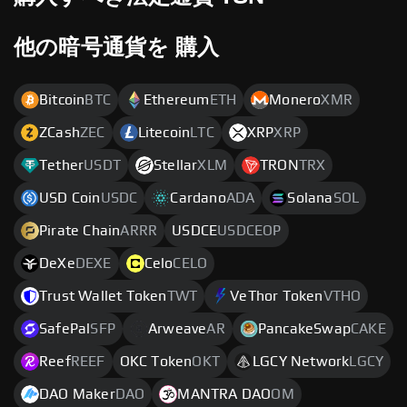
他の暗号通貨を 購入
Bitcoin
BTC
Ethereum
ETH
Monero
XMR
ZCash
ZEC
Litecoin
LTC
XRP
XRP
Tether
USDT
Stellar
XLM
TRON
TRX
USD Coin
USDC
Cardano
ADA
Solana
SOL
Pirate Chain
ARRR
USDCE
USDCEOP
DeXe
DEXE
Celo
CELO
Trust Wallet Token
TWT
VeThor Token
VTHO
SafePal
SFP
Arweave
AR
PancakeSwap
CAKE
Reef
REEF
OKC Token
OKT
LGCY Network
LGCY
DAO Maker
DAO
MANTRA DAO
OM