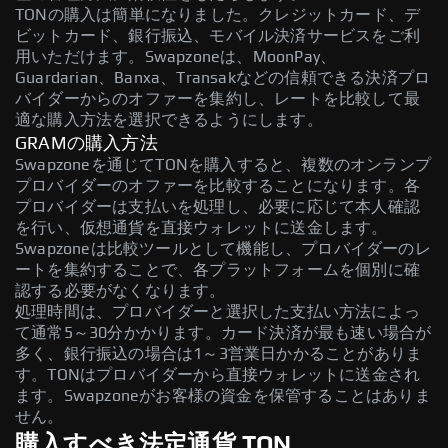
TONの購入は簡単になりました。クレジットカード、デ
ビットカード、銀行振込、モバイル決済サービスをご利
用いただけます。Swapzoneは、MoonPay、
Guardarian、Banxa、Transakなどの信頼できる決済プロ
バイダーからのオファーを集約し、レートを比較して最
適な購入方法を選択できるようにします。
GRAMの購入方法
Swapzoneを通じてTONを購入すると、複数のオンランプ
プロバイダーのオファーを比較することになります。各
プロバイダーは支払いを処理し、必要に応じて本人確認
を行い、仮想通貨を直接ウォレットに送金します。
Swapzoneは比較ツールとして機能し、プロバイダーのレ
ートを集約することで、各プラットフォームを個別に確
認する必要がなくなります。
処理時間は、プロバイダーと選択した支払い方法によっ
て通常5～30分かかります。カード決済が最も速い場合が
多く、銀行振込の場合は1～3営業日かかることがありま
す。TONはプロバイダーから直接ウォレットに送金され
ます。Swapzoneがお客様の資金を保管することはありま
せん。
購入すべき法定通貨 TON