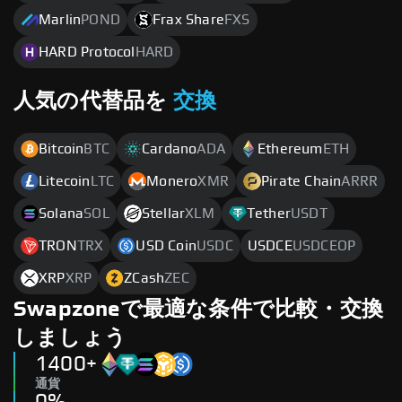
Marlin
POND
Frax Share
FXS
HARD Protocol
HARD
人気の代替品を
交換
Bitcoin
BTC
Cardano
ADA
Ethereum
ETH
Litecoin
LTC
Monero
XMR
Pirate Chain
ARRR
Solana
SOL
Stellar
XLM
Tether
USDT
TRON
TRX
USD Coin
USDC
USDCE
USDCEOP
XRP
XRP
ZCash
ZEC
Swapzoneで最適な条件で比較・交換
しましょう
1400+
通貨
0%