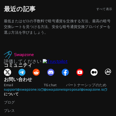
最近の記事
すべて表示
レビュー
最低またはゼロの手数料で暗号通貨を交換する方法、最高の暗号
交換レートを見つける方法、安全な暗号通貨交換プロバイダーを
選ぶ方法を学びましょう。
利用規約
および
プライバシーポリシー
を読み、同意します
評価してください
コミュニティ
お問い合わせ
Email
TG chat
パートナーシップのため
support@swapzone.io
@swapzoneio
proposal@swapzone.io
について
ブログ
プレス