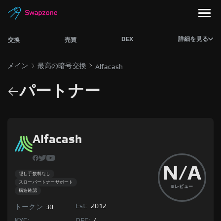
DEX
詳細を見る
交換
売買
メイン
最高の暗号交換
Alfacash
パートナー
Alfacash
N/A
隠し手数料なし
スローパートナーサポート
8
レビュー
構造確認
Est:
2012
トークン
30
KYC:
OFC:
/