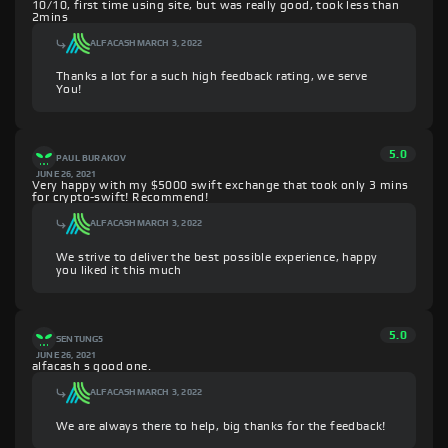
10/10, first time using site, but was really good, took less than
2mins
ALFACASH
MARCH 3, 2022
Thanks a lot for a such high feedback rating, we serve
You!
5.0
PAUL BURAKOV
JUNE 26, 2021
Very happy with my $5000 swift exchange that took only 3 mins
for crypto-swift! Recommend!
ALFACASH
MARCH 3, 2022
We strive to deliver the best possible experience, happy
you liked it this much
5.0
SENTUNG5
JUNE 26, 2021
alfacash s good one.
ALFACASH
MARCH 3, 2022
We are always there to help, big thanks for the feedback!