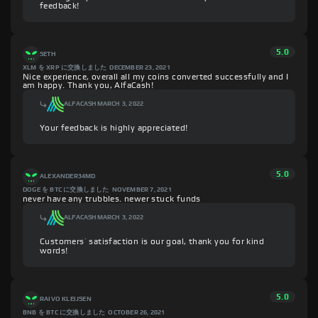
feedback!
5.0
SETH
XLM を XRP に交換しました
DECEMBER 23, 2021
Nice experience, overall all my coins converted successfully and I
am happy. Thank you, AlfaCash!
ALFACASH
MARCH 3, 2022
Your feedback is highly appreciated!
5.0
ALEXANDER34MD
DOGE を BTC に交換しました
NOVEMBER 7, 2021
never have any trubbles. newer stuck funds
ALFACASH
MARCH 3, 2022
Customers’ satisfaction is our goal, thank you for kind
words!
5.0
RAIVO KLEIJSEN
BNB を BTC に交換しました
OCTOBER 26, 2021