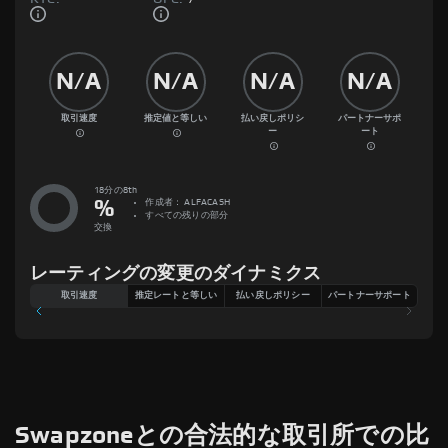
N/A
N/A
N/A
N/A
取引速度
推定値と等しい
払い戻しポリシ
パートナーサポ
ー
ート
18分の8th
%
作成者：
ALFACASH
すべての残りの部分
交換
レーティングの変更のダイナミクス
取引速度
推定レートと等しい
払い戻しポリシー
パートナーサポート
Swapzoneとの合法的な取引所での比