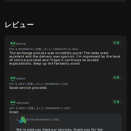
レビュー
5.0
MOUSE
ETH を BNBBEP20 に交換しました
FEBRUARY 16, 2024
The exchange process was incredibly quick! The rates were
excellent and the delivery was spot-on. I'm impressed by the level
of service provided and I hope it continues to exceed
expectations. Keep up the fantastic work!
4.0
HENRY
BTC を XMR に交換しました
DECEMBER 3, 2022
Good service provided.
5.0
ANON262
BCH を XMR に交換しました
DECEMBER 31, 2021
Great.
ALFACASH
MARCH 3, 2022
We’re glad you liked our services, thank you for the