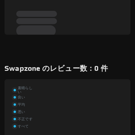
Swapzone のレビュー数：0 件
素晴らし
い
良い
平均
悪い
不正です
すべて