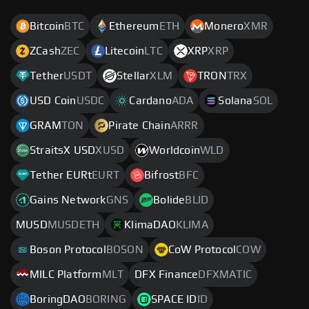
Bitcoin
BTC
Ethereum
ETH
Monero
XMR
ZCash
ZEC
Litecoin
LTC
XRP
XRP
Tether
USDT
Stellar
XLM
TRON
TRX
USD Coin
USDC
Cardano
ADA
Solana
SOL
GRAM
TON
Pirate Chain
ARRR
StraitsX USD
XUSD
Worldcoin
WLD
Tether EURt
EURT
Bifrost
BFC
Gains Network
GNS
Bolide
BLID
MUSD
MUSDETH
KlimaDAO
KLIMA
Boson Protocol
BOSON
CoW Protocol
COW
MILC Platform
MLT
DFX Finance
DFXMATIC
BoringDAO
BORING
SPACE ID
ID