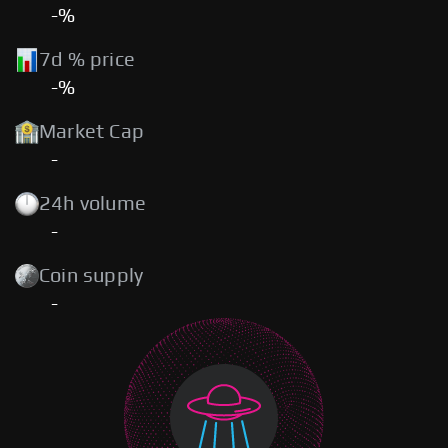
-%
7d % price
-%
Market Cap
-
24h volume
-
Coin supply
-