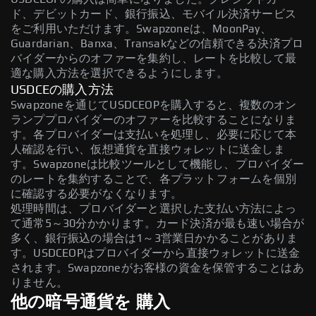
ド、デビットカード、銀行振込、モバイル決済サービス
をご利用いただけます。Swapzoneは、MoonPay、
Guardarian、Banxa、Transakなどの信頼できる決済プロ
バイダーからのオファーを集約し、レートを比較して最
適な購入方法を選択できるようにします。
USDCEの購入方法
Swapzoneを通じてUSDCEOPを購入すると、複数のオン
ランププロバイダーのオファーを比較することになりま
す。各プロバイダーは支払いを処理し、必要に応じて本
人確認を行い、仮想通貨を直接ウォレットに送金しま
す。Swapzoneは比較ツールとして機能し、プロバイダー
のレートを集約することで、各プラットフォームを個別
に確認する必要がなくなります。
処理時間は、プロバイダーと選択した支払い方法によっ
て通常5～30分かかります。カード決済が最も速い場合が
多く、銀行振込の場合は1～3営業日かかることがありま
す。USDCEOPはプロバイダーから直接ウォレットに送金
されます。Swapzoneがお客様の資金を保管することはあ
りません。
他の暗号通貨を 購入