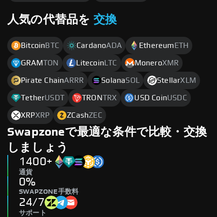
人気の代替品を
交換
Bitcoin
BTC
Cardano
ADA
Ethereum
ETH
GRAM
TON
Litecoin
LTC
Monero
XMR
Pirate Chain
ARRR
Solana
SOL
Stellar
XLM
Tether
USDT
TRON
TRX
USD Coin
USDC
XRP
XRP
ZCash
ZEC
Swapzoneで最適な条件で比較・交換
しましょう
1400+
通貨
0%
SWAPZONE手数料
24/7
サポート